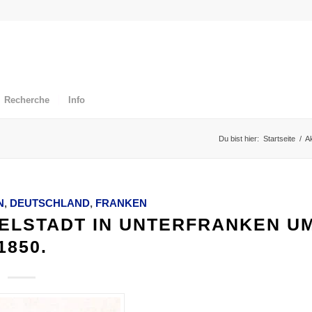
Recherche
Info
Du bist hier:
Startseite
/
Ak
N
,
DEUTSCHLAND
,
FRANKEN
ELSTADT IN UNTERFRANKEN U
1850.