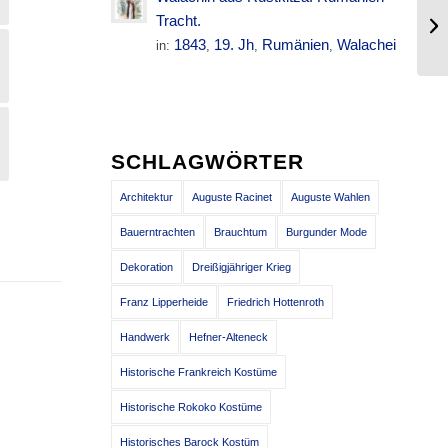
Al
Tracht.
Un
1843
19. Jh
Rumänien
Walachei
in:
,
,
,
SCHLAGWÖRTER
Architektur
Auguste Racinet
Auguste Wahlen
Bauerntrachten
Brauchtum
Burgunder Mode
Dekoration
Dreißigjähriger Krieg
Franz Lipperheide
Friedrich Hottenroth
Handwerk
Hefner-Alteneck
Historische Frankreich Kostüme
Historische Rokoko Kostüme
Historisches Barock Kostüm