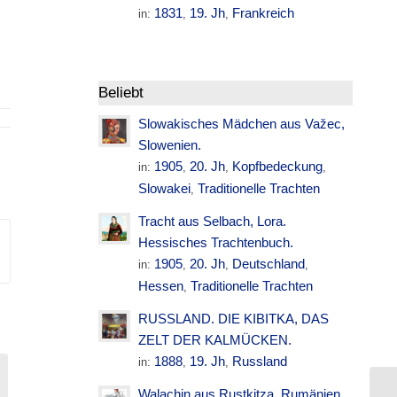
1831
19. Jh
Frankreich
in:
,
,
Beliebt
Slowakisches Mädchen aus Važec,
Slowenien.
1905
20. Jh
Kopfbedeckung
in:
,
,
,
Slowakei
Traditionelle Trachten
,
Tracht aus Selbach, Lora.
Hessisches Trachtenbuch.
1905
20. Jh
Deutschland
in:
,
,
,
Hessen
Traditionelle Trachten
,
RUSSLAND. DIE KIBITKA, DAS
ZELT DER KALMÜCKEN.
1888
19. Jh
Russland
in:
,
,
Walachin aus Rustkitza. Rumänien