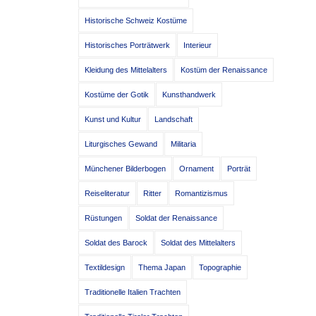
Historische Schweiz Kostüme
Historisches Porträtwerk
Interieur
Kleidung des Mittelalters
Kostüm der Renaissance
Kostüme der Gotik
Kunsthandwerk
Kunst und Kultur
Landschaft
Liturgisches Gewand
Militaria
Münchener Bilderbogen
Ornament
Porträt
Reiseliteratur
Ritter
Romantizismus
Rüstungen
Soldat der Renaissance
Soldat des Barock
Soldat des Mittelalters
Textildesign
Thema Japan
Topographie
Traditionelle Italien Trachten