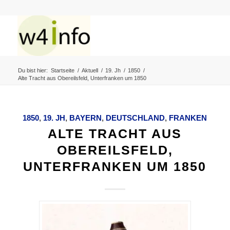
Du bist hier:
Startseite
/
Aktuell
/
19. Jh
/
1850
/
Alte Tracht aus Obereilsfeld, Unterfranken um 1850
1850
,
19. JH
,
BAYERN
,
DEUTSCHLAND
,
FRANKEN
ALTE TRACHT AUS
OBEREILSFELD,
UNTERFRANKEN UM 1850