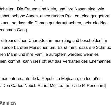
nheiten. Die Frauen sind klein, und ihre Nasen sind, wie
le haben schöne Augen, einen runden Rücken, eine gut geform
n kann, so dass die Damen gut darauf achten, sehr niedrige
ngenehmen Gang.
d freundlichen Charakter, immer ruhig und bescheiden im
den sonderbarsten Menschen um. Es stimmt, dass sie Schmu
ihren Mann und ihre Familie aufopfern werden; wenn es
hen kommt, kann dies oft auf das Verhalten des Ehemannes
e más interesante de la República Mejicana, en los años
o Don Carlos Nebel. Paris; Méjico: [Impr. de P. Renouard]
Ähnlich