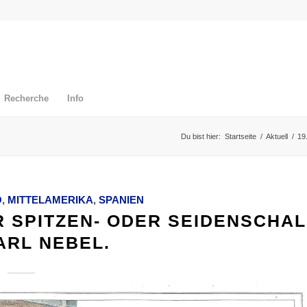
Recherche
Info
Du bist hier:
Startseite
/
Aktuell
/
19
O
,
MITTELAMERIKA
,
SPANIEN
R SPITZEN- ODER SEIDENSCHAL
ARL NEBEL.