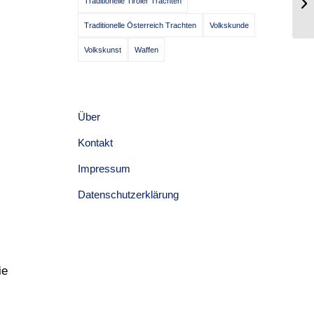
Traditionelle Tiroler Trachten
in
Traditionelle Österreich Trachten
Volkskunde
Volkskunst
Waffen
Über
Kontakt
Impressum
Datenschutzerklärung
ie