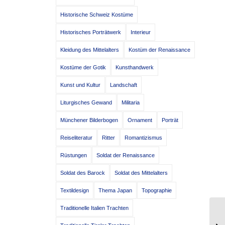
Historische Schweiz Kostüme
Historisches Porträtwerk
Interieur
Kleidung des Mittelalters
Kostüm der Renaissance
Kostüme der Gotik
Kunsthandwerk
Kunst und Kultur
Landschaft
Liturgisches Gewand
Militaria
Münchener Bilderbogen
Ornament
Porträt
Reiseliteratur
Ritter
Romantizismus
Rüstungen
Soldat der Renaissance
Soldat des Barock
Soldat des Mittelalters
Textildesign
Thema Japan
Topographie
Traditionelle Italien Trachten
Ei