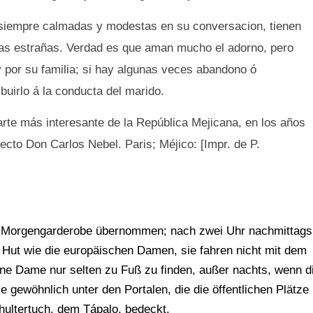
 siempre calmadas y modestas en su conversacion, tienen
 mas estrañas. Verdad es que aman mucho el adorno, pero
y por su familia; si hay algunas veces abandono ó
uirlo á la conducta del marido.
parte más interesante de la República Mejicana, en los años
ecto Don Carlos Nebel. Paris; Méjico: [Impr. de P.
re Morgengarderobe übernommen; nach zwei Uhr nachmittags
n Hut wie die europäischen Damen, sie fahren nicht mit dem
eine Dame nur selten zu Fuß zu finden, außer nachts, wenn d
 gewöhnlich unter den Portalen, die die öffentlichen Plätze
ultertuch, dem Tápalo, bedeckt.