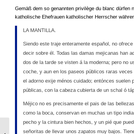
Gemäß dem so genannten privilège du blanc dürfen n
katholische Ehefrauen katholischer Herrscher währen
LA MANTILLA.
Siendo este traje enteramente español, no ofrec
decir sobre él. Todas las damas mejicanas han a
dos de la tarde se visten á la moderna; pero no
coche, y aun en los paseos públicos raras veces
el adorno exije ménos cuidado; entónces suelen p
públicas, con la cabeza cubierta de un schal ó tá
Méjico no es precisamente el pais de las belleza
como la boca, conservan en muchas un tipo india
pecho y la cintura bien hechos, y un pié que pued
Alta California. Ein Californianos fängt
señoritas de llevar unos zapatos muy bajos. Tien