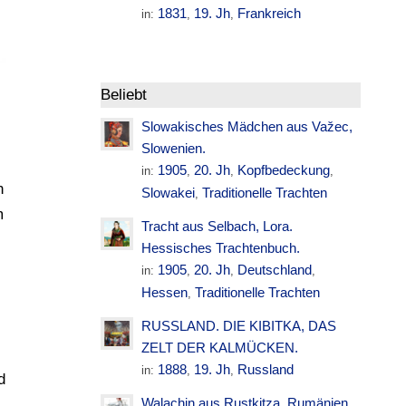
1831
19. Jh
Frankreich
in:
,
,
Beliebt
Slowakisches Mädchen aus Važec,
Slowenien.
1905
20. Jh
Kopfbedeckung
in:
,
,
,
n
Slowakei
Traditionelle Trachten
,
m
Tracht aus Selbach, Lora.
Hessisches Trachtenbuch.
1905
20. Jh
Deutschland
in:
,
,
,
Hessen
Traditionelle Trachten
,
RUSSLAND. DIE KIBITKA, DAS
ZELT DER KALMÜCKEN.
1888
19. Jh
Russland
in:
,
,
d
Walachin aus Rustkitza. Rumänien