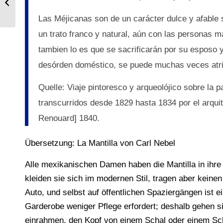
einen Stier mit seinem Lasso.
Las Méjicanas son de un carácter dulce y afable
un trato franco y natural, aún con las personas
tambien lo es que se sacrificarán por su esposo 
desórden doméstico, se puede muchas veces atrib
Quelle: Viaje pintoresco y arqueolójico sobre la 
transcurridos desde 1829 hasta 1834 por el arquit
Renouard] 1840.
Übersetzung: La Mantilla von Carl Nebel
Alle mexikanischen Damen haben die Mantilla in ih
kleiden sie sich im modernen Stil, tragen aber keine
Auto, und selbst auf öffentlichen Spaziergängen ist 
Garderobe weniger Pflege erfordert; deshalb gehen sie
einrahmen, den Kopf von einem Schal oder einem Sch