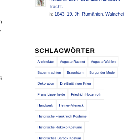
Tracht.
1843
19. Jh
Rumänien
Walachei
in:
,
,
,
m
e
SCHLAGWÖRTER
Architektur
Auguste Racinet
Auguste Wahlen
Bauerntrachten
Brauchtum
Burgunder Mode
6.
Dekoration
Dreißigjähriger Krieg
Franz Lipperheide
Friedrich Hottenroth
Handwerk
Hefner-Alteneck
h
Historische Frankreich Kostüme
Historische Rokoko Kostüme
Historisches Barock Kostüm