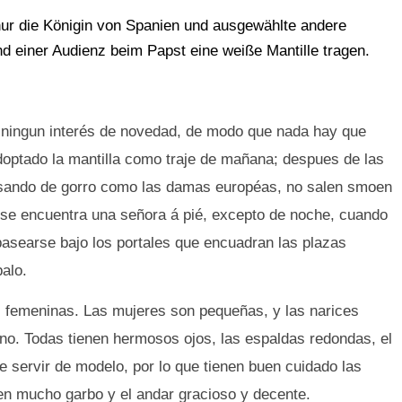
ur die Königin von Spanien und ausgewählte andere
d einer Audienz beim Papst eine weiße Mantille tragen.
e ningun interés de novedad, de modo que nada hay que
doptado la mantilla como traje de mañana; despues de las
 usando de gorro como las damas européas, no salen smoen
 se encuentra una señora á pié, excepto de noche, cuando
asearse bajo los portales que encuadran las plazas
palo.
s femeninas. Las mujeres son pequeñas, y las narices
no. Todas tienen hermosos ojos, las espaldas redondas, el
e servir de modelo, por lo que tienen buen cuidado las
en mucho garbo y el andar gracioso y decente.