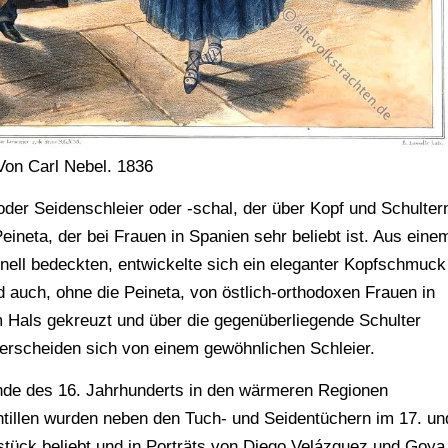
Von Carl Nebel. 1836
- oder Seidenschleier oder -schal, der über Kopf und Schulter
neta, der bei Frauen in Spanien sehr beliebt ist. Aus eine
nell bedeckten, entwickelte sich ein eleganter Kopfschmuck
rd auch, ohne die Peineta, von östlich-orthodoxen Frauen in
 Hals gekreuzt und über die gegenüberliegende Schulter
terscheiden sich von einem gewöhnlichen Schleier.
nde des 16. Jahrhunderts in den wärmeren Regionen
ntillen wurden neben den Tuch- und Seidentüchern im 17. un
stück beliebt und in Porträts von Diego Velázquez und Goya