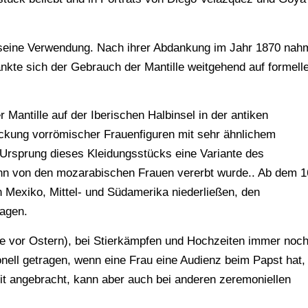
tiv seine Verwendung. Nach ihrer Abdankung im Jahr 1870 nah
nkte sich der Gebrauch der Mantille weitgehend auf formell
Mantille auf der Iberischen Halbinsel in der antiken
deckung vorrömischer Frauenfiguren mit sehr ähnlichem
Ursprung dieses Kleidungsstücks eine Variante des
ann von den mozarabischen Frauen vererbt wurde.. Ab dem 1
in Mexiko, Mittel- und Südamerika niederließen, den
ragen.
e vor Ostern), bei Stierkämpfen und Hochzeiten immer noc
ionell getragen, wenn eine Frau eine Audienz beim Papst hat,
zeit angebracht, kann aber auch bei anderen zeremoniellen