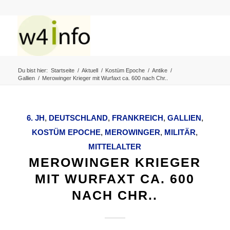
Du bist hier:
Startseite
/
Aktuell
/
Kostüm Epoche
/
Antike
/
Gallien
/
Merowinger Krieger mit Wurfaxt ca. 600 nach Chr..
6. JH
,
DEUTSCHLAND
,
FRANKREICH
,
GALLIEN
,
KOSTÜM EPOCHE
,
MEROWINGER
,
MILITÄR
,
MITTELALTER
MEROWINGER KRIEGER
MIT WURFAXT CA. 600
NACH CHR..