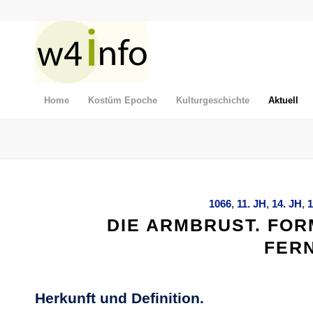
Home
Kostüm Epoche
Kulturgeschichte
Aktuell
1066
,
11. JH
,
14. JH
,
1
DIE ARMBRUST. FOR
FER
Herkunft und Definition.