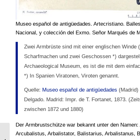
Museo español de antigüedades. Artecristiano. Balle
Nacional, y colección del Exmo. Señor Marqués de Mo
Zwei Armbrüste sind mit einer englischen Winde
Scharfmachen und zwei Geschossen *) dargestellt
Archaeological Museum, es ist die mit dem einfa
*) In Spanien Viratonen, Viroten genannt.
Quelle:
Museo español de antigüedades
(Madrid)
Delgado. Madrid: Impr. de T. Fortanet, 1873. (Ze
zwischen 1872 und 1880)
Der Armbrustschütze war bekannt unter den Namen: Arb
Arcubalistus, Arbalistator, Balistarius, Arbalistanus, Ba
Innenarchitektur der türkischen