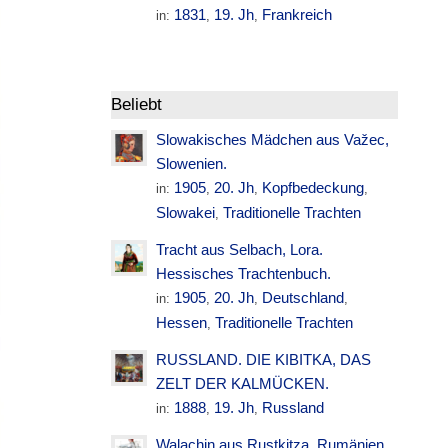
1831
19. Jh
Frankreich
in:
,
,
Beliebt
Slowakisches Mädchen aus Važec,
Slowenien.
1905
20. Jh
Kopfbedeckung
in:
,
,
,
Slowakei
Traditionelle Trachten
,
Tracht aus Selbach, Lora.
Hessisches Trachtenbuch.
1905
20. Jh
Deutschland
in:
,
,
,
Hessen
Traditionelle Trachten
,
RUSSLAND. DIE KIBITKA, DAS
ZELT DER KALMÜCKEN.
1888
19. Jh
Russland
in:
,
,
Walachin aus Rustkitza. Rumänien