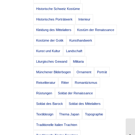
Historische Schweiz Kostüme
Historisches Porträtwerk
Interieur
Kleidung des Mittelalters
Kostüm der Renaissance
Kostüme der Gotik
Kunsthandwerk
Kunst und Kultur
Landschaft
Liturgisches Gewand
Militaria
Münchener Bilderbogen
Ornament
Porträt
Reiseliteratur
Ritter
Romantizismus
Rüstungen
Soldat der Renaissance
Soldat des Barock
Soldat des Mittelalters
Textildesign
Thema Japan
Topographie
Traditionelle Italien Trachten
Jü