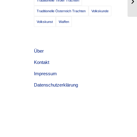
Traditionelle Tiroler Trachten
Be
Traditionelle Österreich Trachten
Volkskunde
Volkskunst
Waffen
Über
Kontakt
Impressum
Datenschutzerklärung