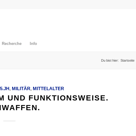
Recherche
Info
Du bist hier:
Startseite
5.JH
,
MILITÄR
,
MITTELALTER
M UND FUNKTIONSWEISE.
NWAFFEN.