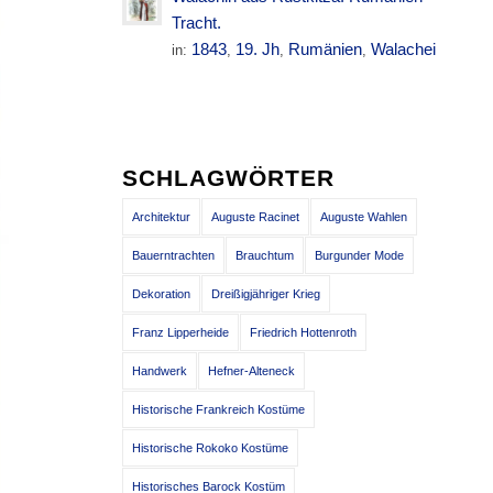
Tracht.
1843
19. Jh
Rumänien
Walachei
in:
,
,
,
SCHLAGWÖRTER
Architektur
Auguste Racinet
Auguste Wahlen
Bauerntrachten
Brauchtum
Burgunder Mode
Dekoration
Dreißigjähriger Krieg
Franz Lipperheide
Friedrich Hottenroth
Handwerk
Hefner-Alteneck
Historische Frankreich Kostüme
Historische Rokoko Kostüme
Historisches Barock Kostüm