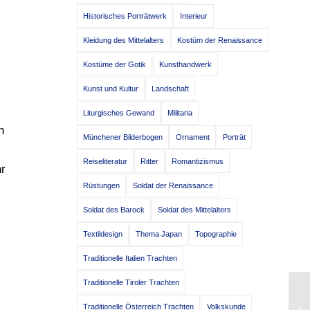
Historisches Porträtwerk
Interieur
Kleidung des Mittelalters
Kostüm der Renaissance
Kostüme der Gotik
Kunsthandwerk
Kunst und Kultur
Landschaft
Liturgisches Gewand
Militaria
n
Münchener Bilderbogen
Ornament
Porträt
Reiseliteratur
Ritter
Romantizismus
hr
Rüstungen
Soldat der Renaissance
Soldat des Barock
Soldat des Mittelalters
Textildesign
Thema Japan
Topographie
Traditionelle Italien Trachten
Traditionelle Tiroler Trachten
Di
Traditionelle Österreich Trachten
Volkskunde