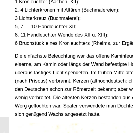
1 Kronleuchter (Aachen, XII);
2, 4 Lichterkronen mit Altären (Buchmalereien);
3 Lichterkreuz (Buchmalerei);
5, 7 — 10 Handleuchter XII;
8, 11 Handleuchter Wende des XII u. XIII);
6 Bruchstück eines Kronleuchters (Rheims, zur Ergän
Die einfachste Beleuchtung war das offene Kaminfeu
eiserne, am Kamin oder längs der Wand befestigte Ha
überaus lästiges Licht spendeten. Im frühen Mittelal
(nach Priscus) verbrannt. Kerzen (althochdeutsch: cl
den Deutschen schon zur Römerzeit bekannt; aber we
wenig verbreitet. Die ältesten Kerzen bestanden aus
Werg geflochten war. Später verwendete man Dochte,
sich genügend Wachs angesetzt hatte.
Genähter Teppich über dem Grabstein