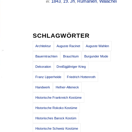
1843
19. Jh
Rumänien
Walachei
in:
,
,
,
SCHLAGWÖRTER
Architektur
Auguste Racinet
Auguste Wahlen
Bauerntrachten
Brauchtum
Burgunder Mode
Dekoration
Dreißigjähriger Krieg
Franz Lipperheide
Friedrich Hottenroth
Handwerk
Hefner-Alteneck
Historische Frankreich Kostüme
Historische Rokoko Kostüme
Historisches Barock Kostüm
Historische Schweiz Kostüme