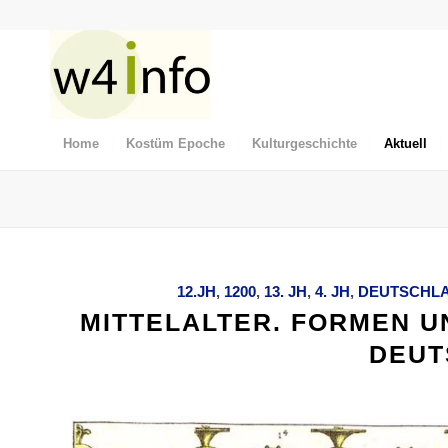
Home
Kostüm Epoche
Kulturgeschichte
Aktuell
12.JH
,
1200
,
13. JH
,
4. JH
,
DEUTSCHL
MITTELALTER. FORMEN U
DEUT