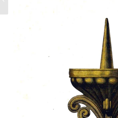
des Qaitbay bei Kairo.