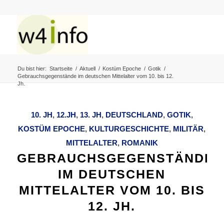
Du bist hier:
Startseite
/
Aktuell
/
Kostüm Epoche
/
Gotik
/
Gebrauchsgegenstände im deutschen Mittelalter vom 10. bis 12.
Jh.
10. JH
,
12.JH
,
13. JH
,
DEUTSCHLAND
,
GOTIK
,
KOSTÜM EPOCHE
,
KULTURGESCHICHTE
,
MILITÄR
,
MITTELALTER
,
ROMANIK
GEBRAUCHSGEGENSTÄNDE
IM DEUTSCHEN
MITTELALTER VOM 10. BIS
12. JH.