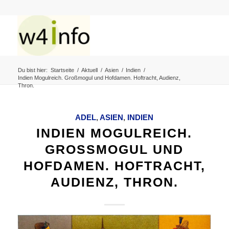
Du bist hier:
Startseite
/
Aktuell
/
Asien
/
Indien
/
Indien Mogulreich. Großmogul und Hofdamen. Hoftracht, Audienz,
Thron.
ADEL
,
ASIEN
,
INDIEN
INDIEN MOGULREICH.
GROSSMOGUL UND H
OFDAMEN. HOFTRACHT, A
UDIENZ, THRON.