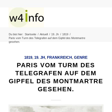
Du bist hier:
Startseite
/
Aktuell
/
19. Jh
/
1819
/
Paris vom Turm des Telegrafen auf dem Gipfel des Montmartre
gesehen.
1819
,
19. JH
,
FRANKREICH
,
GENRE
PARIS VOM TURM DES
TELEGRAFEN AUF DEM
GIPFEL DES MONTMARTRE
GESEHEN.