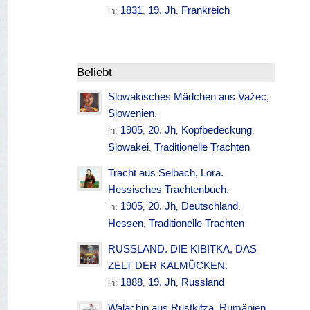
1831
19. Jh
Frankreich
in:
,
,
Beliebt
Slowakisches Mädchen aus Važec,
Slowenien.
1905
20. Jh
Kopfbedeckung
in:
,
,
,
Slowakei
Traditionelle Trachten
,
Tracht aus Selbach, Lora.
Hessisches Trachtenbuch.
1905
20. Jh
Deutschland
in:
,
,
,
Hessen
Traditionelle Trachten
,
RUSSLAND. DIE KIBITKA, DAS
ZELT DER KALMÜCKEN.
1888
19. Jh
Russland
in:
,
,
Walachin aus Rustkitza. Rumänien