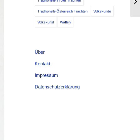
Traditionelle Tiroler Trachten
gr
Traditionelle Österreich Trachten
Volkskunde
Volkskunst
Waffen
Über
Kontakt
Impressum
Datenschutzerklärung