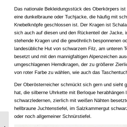
Das nationale Bekleidungsstück des Oberkörpers ist
eine dunkelbraune oder Tuchjacke, die häufig mit sch
Knebelknöpfe geschlossen ist. Der Kragen ist Schal
sich auch auf diesen und den Rückenteil der Jacke, in
stehende Kragen und die gewöhnlich besponnenen ode
landesübliche Hut von schwarzem Filz, am unteren T
besetzt und mit den mannigfaltigen Alpenzeichen a
umgeschlagenen Hemdkragen, der zu größerer Zierlich
von roter Farbe zu wählen, wie auch das Taschentuc
Der Oberösterreicher schmückt sich gern und sieht ga
hat, die silberne Uhrkette mit Berloque herabhängen
schwarzledernen, zierlich mit weißen Nähten besetz
hellbraune Juchtenstiefel, im Salzkammergut schwar
oder noch allgemeiner Schnürstiefel.
Dame im Pariser Strassenkostüm.