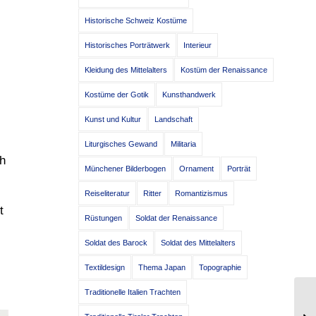
Historische Schweiz Kostüme
Historisches Porträtwerk
Interieur
Kleidung des Mittelalters
Kostüm der Renaissance
Kostüme der Gotik
Kunsthandwerk
Kunst und Kultur
Landschaft
Liturgisches Gewand
Militaria
ch
Münchener Bilderbogen
Ornament
Porträt
Reiseliteratur
Ritter
Romantizismus
t
Rüstungen
Soldat der Renaissance
Soldat des Barock
Soldat des Mittelalters
Textildesign
Thema Japan
Topographie
Traditionelle Italien Trachten
Ex