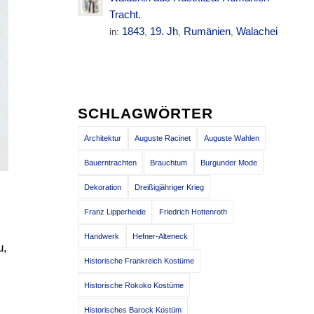
Tracht.
1843
19. Jh
Rumänien
Walachei
in:
,
,
,
SCHLAGWÖRTER
Architektur
Auguste Racinet
Auguste Wahlen
Bauerntrachten
Brauchtum
Burgunder Mode
Dekoration
Dreißigjähriger Krieg
Franz Lipperheide
Friedrich Hottenroth
Handwerk
Hefner-Alteneck
u,
Historische Frankreich Kostüme
Historische Rokoko Kostüme
Historisches Barock Kostüm