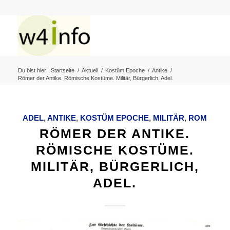
Du bist hier:
Startseite
/
Aktuell
/
Kostüm Epoche
/
Antike
/
Römer der Antike. Römische Kostüme. Militär, Bürgerlich, Adel.
ADEL
,
ANTIKE
,
KOSTÜM EPOCHE
,
MILITÄR
,
ROM
RÖMER DER ANTIKE.
RÖMISCHE KOSTÜME.
MILITÄR, BÜRGERLICH,
ADEL.