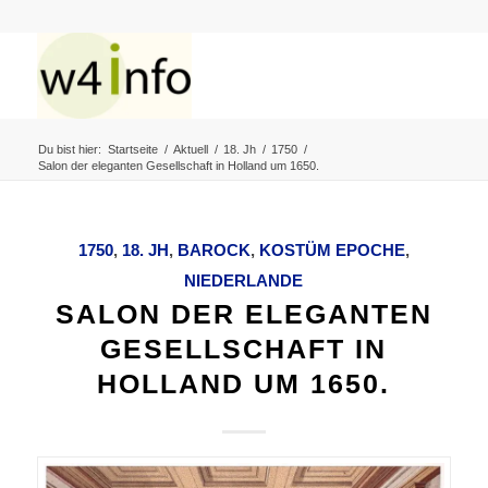
Du bist hier:
Startseite
/
Aktuell
/
18. Jh
/
1750
/
Salon der eleganten Gesellschaft in Holland um 1650.
1750
,
18. JH
,
BAROCK
,
KOSTÜM EPOCHE
,
NIEDERLANDE
SALON DER ELEGANTEN
GESELLSCHAFT IN
HOLLAND UM 1650.