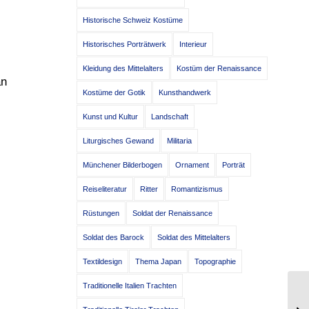
Historische Schweiz Kostüme
Historisches Porträtwerk
Interieur
Kleidung des Mittelalters
Kostüm der Renaissance
an
Kostüme der Gotik
Kunsthandwerk
Kunst und Kultur
Landschaft
Liturgisches Gewand
Militaria
Münchener Bilderbogen
Ornament
Porträt
Reiseliteratur
Ritter
Romantizismus
Rüstungen
Soldat der Renaissance
Soldat des Barock
Soldat des Mittelalters
Textildesign
Thema Japan
Topographie
Traditionelle Italien Trachten
It
Mo