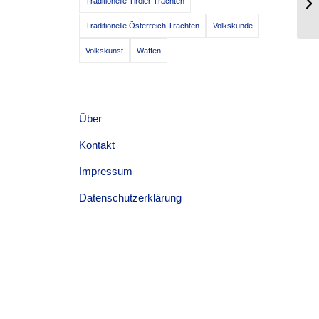
Traditionelle Tiroler Trachten
16
Traditionelle Österreich Trachten
Volkskunde
Volkskunst
Waffen
Über
Kontakt
Impressum
Datenschutzerklärung