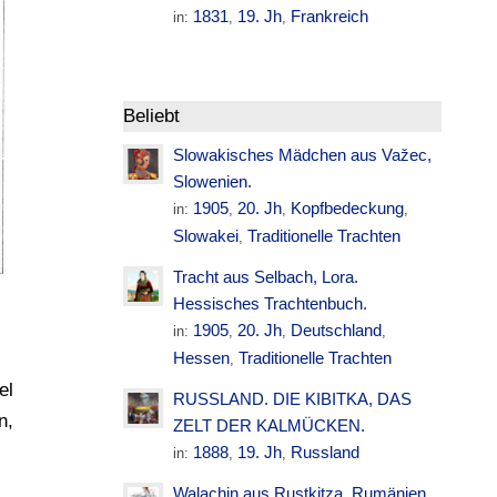
1831
19. Jh
Frankreich
in:
,
,
Beliebt
Slowakisches Mädchen aus Važec,
Slowenien.
1905
20. Jh
Kopfbedeckung
in:
,
,
,
Slowakei
Traditionelle Trachten
,
Tracht aus Selbach, Lora.
Hessisches Trachtenbuch.
1905
20. Jh
Deutschland
in:
,
,
,
Hessen
Traditionelle Trachten
,
el
RUSSLAND. DIE KIBITKA, DAS
n,
ZELT DER KALMÜCKEN.
1888
19. Jh
Russland
in:
,
,
Walachin aus Rustkitza. Rumänien