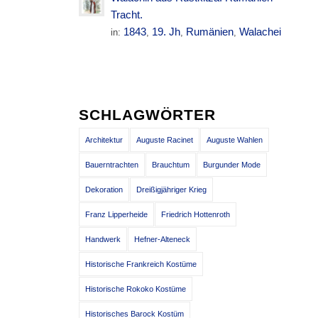
Tracht.
1843
19. Jh
Rumänien
Walachei
in:
,
,
,
SCHLAGWÖRTER
Architektur
Auguste Racinet
Auguste Wahlen
Bauerntrachten
Brauchtum
Burgunder Mode
Dekoration
Dreißigjähriger Krieg
Franz Lipperheide
Friedrich Hottenroth
Handwerk
Hefner-Alteneck
Historische Frankreich Kostüme
Historische Rokoko Kostüme
Historisches Barock Kostüm