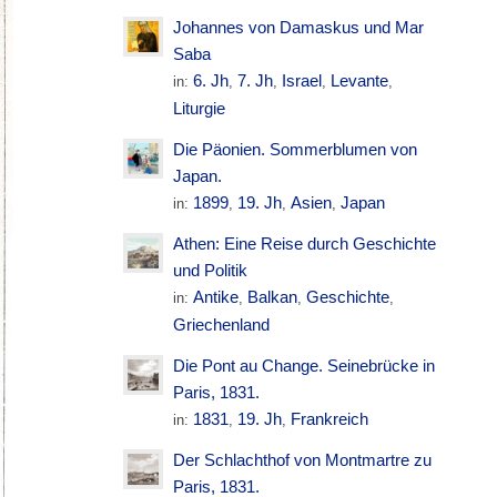
Johannes von Damaskus und Mar
Saba
6. Jh
7. Jh
Israel
Levante
in:
,
,
,
,
Liturgie
Die Päonien. Sommerblumen von
Japan.
1899
19. Jh
Asien
Japan
in:
,
,
,
Athen: Eine Reise durch Geschichte
und Politik
Antike
Balkan
Geschichte
in:
,
,
,
Griechenland
Die Pont au Change. Seinebrücke in
Paris, 1831.
1831
19. Jh
Frankreich
in:
,
,
Der Schlachthof von Montmartre zu
Paris, 1831.