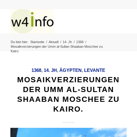
Du bist hier:
Startseite
/
Aktuell
/
14. Jh
/
1368
/
Mosaikverzierungen der Umm al-Sultan Shaaban Moschee zu
Kairo.
1368
,
14. JH
,
ÄGYPTEN
,
LEVANTE
MOSAIKVERZIERUNGEN
DER UMM AL-SULTAN
SHAABAN MOSCHEE ZU
KAIRO.