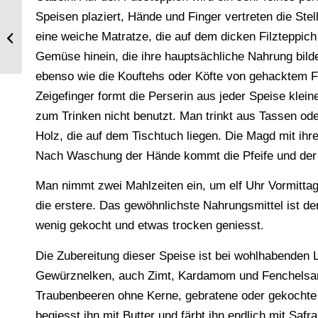
Speisen plaziert, Hände und Finger vertreten die Stel
Der Fröschengraben. Bilder aus der
eine weiche Matratze, die auf dem dicken Filzteppich 
Geschichte der Stadt Zürich.
Gemüse hinein, die ihre hauptsächliche Nahrung bild
ebenso wie die Kouftehs oder Köfte von gehacktem Fl
Zeigefinger formt die Perserin aus jeder Speise klein
zum Trinken nicht benutzt. Man trinkt aus Tassen ode
Holz, die auf dem Tischtuch liegen. Die Magd mit ihre
Nach Waschung der Hände kommt die Pfeife und der 
Man nimmt zwei Mahlzeiten ein, um elf Uhr Vormittags
die erstere. Das gewöhnlichste Nahrungsmittel ist de
wenig gekocht und etwas trocken geniesst.
Die Zubereitung dieser Speise ist bei wohlhabenden Le
Gewürznelken, auch Zimt, Kardamom und Fenchelsam
Traubenbeeren ohne Kerne, gebratene oder gekochte
begiesst ihn mit Butter und färbt ihn endlich mit Saf