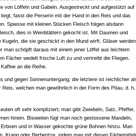
le von Löffeln und Gabeln. Ausgestreckt und aufgestützt auf
liegt, fasst die Perserin mit der Hand in den Reis und das
en. Spiesse mit kleinen Stücken Fleisch folgen alsdann
eisch, dies in Weinblättern gekocht ist. Mit Daumen und
e Kugeln, die sie geschickt in den Mund wirft. Gläser werden
r man schöpft daraus mit einem jener Löffel aus leichtem
m Fächer wedelt frische Luft zu und vertreibt die Fliegen.
Kaffee an die Reihe.
 und gegen Sonnenuntergang; die letztere ist reichlicher al
r Reis, welchen man gewöhnlich in der Form des Pilau, d. h.
uten oft sehr kompliziert; man gibt Zwiebeln, Salz, Pfeffer,
en hinein. Bisweilen fügt man noch gestossene Mandeln,
 Erbsen und in Wasser gekochte grüne Bohnen hinzu. Man
ran, Krapp oder Berberitze, indem man mit diesen Färbemittel