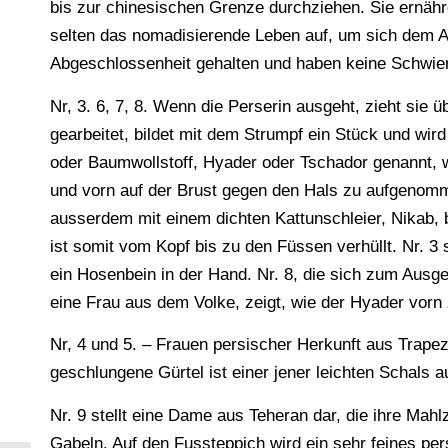
bis zur chinesischen Grenze durchziehen. Sie ernäh
selten das nomadisierende Leben auf, um sich dem A
Abgeschlossenheit gehalten und haben keine Schwieri
Nr, 3. 6, 7, 8. Wenn die Perserin ausgeht, zieht sie 
gearbeitet, bildet mit dem Strumpf ein Stück und wir
oder Baumwollstoff, Hyader oder Tschador genannt, w
und vorn auf der Brust gegen den Hals zu aufgenomme
ausserdem mit einem dichten Kattunschleier, Nikab, b
ist somit vom Kopf bis zu den Füssen verhüllt. Nr. 3 
ein Hosenbein in der Hand. Nr. 8, die sich zum Ausg
eine Frau aus dem Volke, zeigt, wie der Hyader v
Nr, 4 und 5. – Frauen persischer Herkunft aus Trapez
geschlungene Gürtel ist einer jener leichten Schals 
Nr. 9 stellt eine Dame aus Teheran dar, die ihre Ma
Gabeln. Auf den Fussteppich wird ein sehr feines pe