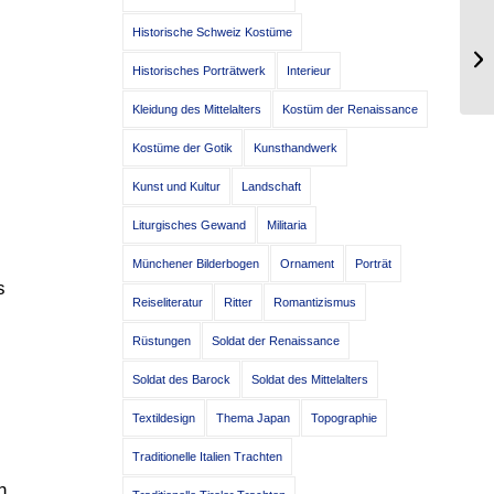
Historische Schweiz Kostüme
Vo
De
Historisches Porträtwerk
Interieur
Kleidung des Mittelalters
Kostüm der Renaissance
Kostüme der Gotik
Kunsthandwerk
Kunst und Kultur
Landschaft
Liturgisches Gewand
Militaria
Münchener Bilderbogen
Ornament
Porträt
s
Reiseliteratur
Ritter
Romantizismus
Rüstungen
Soldat der Renaissance
Soldat des Barock
Soldat des Mittelalters
Textildesign
Thema Japan
Topographie
Traditionelle Italien Trachten
n