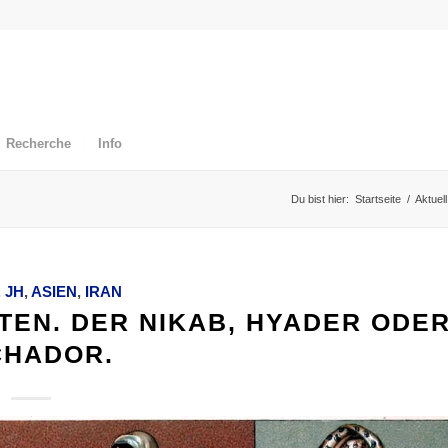
Recherche
Info
Du bist hier:
Startseite
/
Aktuell
. JH
,
ASIEN
,
IRAN
EN. DER NIKAB, HYADER ODE
CHADOR.