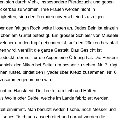
ren sich durch Vieh-, insbesondere Pferdezucht und geben
ckerbau zu widmen. Ihre Frauen werden nicht in
gkeiten, sich den Fremden unverschleiert zu zeigen.
über den faltigen Rock weite Hosen an. Jedes Bein ist einzeln
d oben am Gürtel befestigt. Ein grosser Schleier von Musseli
elcher um den Kopf gebunden ist, auf den Rücken herabfäll
n wird, verhüllt die ganze Gestalt. Das Gesicht ist
edeckt, der nur für die Augen eine Öffnung hat. Die Perseri
schiebt den Nikab bei Seite, um besser zu sehen. Nr. 7 trägt
ehen rüstet, bindet den Hyader über Kreuz zusammen. Nr. 6,
orn zusammengenommen wird.
unt im Hauskleid. Der breite, um Leib und Hüften
aus Wolle oder Seide, welche im Lande fabriziert werden.
hlzeit einnimmt. Man benutzt weder Tische, noch Messer und
rsisches Tischtuch ausgebreitet und darauf werden die