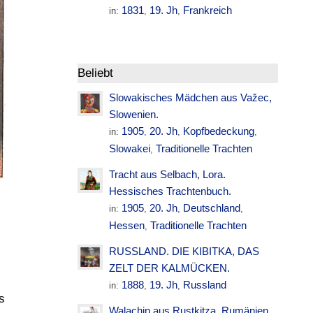
1831
19. Jh
Frankreich
in:
,
,
Beliebt
Slowakisches Mädchen aus Važec,
Slowenien.
1905
20. Jh
Kopfbedeckung
in:
,
,
,
Slowakei
Traditionelle Trachten
,
Tracht aus Selbach, Lora.
Hessisches Trachtenbuch.
1905
20. Jh
Deutschland
in:
,
,
,
Hessen
Traditionelle Trachten
,
RUSSLAND. DIE KIBITKA, DAS
ZELT DER KALMÜCKEN.
1888
19. Jh
Russland
in:
,
,
s
Walachin aus Rustkitza. Rumänien