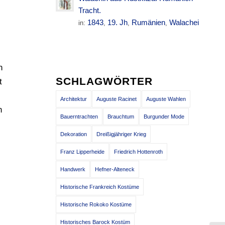
Tracht.
1843
19. Jh
Rumänien
Walachei
in:
,
,
,
n
SCHLAGWÖRTER
t
Architektur
Auguste Racinet
Auguste Wahlen
n
Bauerntrachten
Brauchtum
Burgunder Mode
Dekoration
Dreißigjähriger Krieg
Franz Lipperheide
Friedrich Hottenroth
Handwerk
Hefner-Alteneck
Historische Frankreich Kostüme
Historische Rokoko Kostüme
Historisches Barock Kostüm