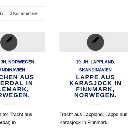
017
0 Kommentare
 JH
,
NORWEGEN
,
19. JH
,
LAPPLAND
,
ANDINAVIEN
SKANDINAVIEN
CHEN AUS
LAPPE AUS
TERDAL IN
KARASJOCK IN
LEMARK,
FINNMARK,
RWEGEN.
NORWEGEN.
lter Tracht aus
Tracht aus Lappland. Lappe aus
rdal) in
Karasjock in Finnmark,