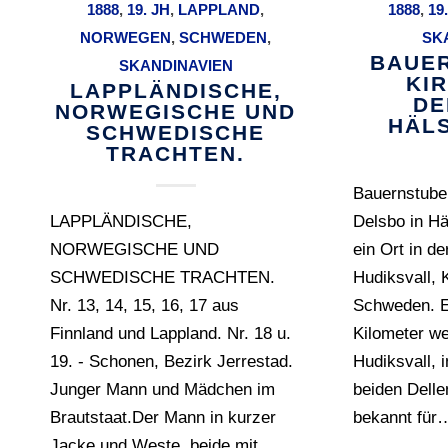
1888
,
19. JH
,
LAPPLAND
,
1888
,
19
NORWEGEN
,
SCHWEDEN
,
SK
BAUER
SKANDINAVIEN
KI
LAPPLÄNDISCHE,
DE
NORWEGISCHE UND
HÄL
SCHWEDISCHE
TRACHTEN.
Bauernstube 
LAPPLÄNDISCHE,
Delsbo in Hä
NORWEGISCHE UND
ein Ort in d
SCHWEDISCHE TRACHTEN.
Hudiksvall, 
Nr. 13, 14, 15, 16, 17 aus
Schweden. E
Finnland und Lappland. Nr. 18 u.
Kilometer we
19. - Schonen, Bezirk Jerrestad.
Hudiksvall, 
Junger Mann und Mädchen im
beiden Delle
Brautstaat.Der Mann in kurzer
bekannt für
Jacke und Weste, beide mit