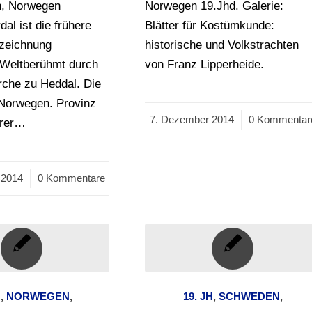
n, Norwegen
Norwegen 19.Jhd. Galerie:
dal ist die frühere
Blätter für Kostümkunde:
zeichnung
historische und Volkstrachten
 Weltberühmt durch
von Franz Lipperheide.
rche zu Heddal. Die
 Norwegen. Provinz
7. Dezember 2014
/
0 Kommentar
erer…
 2014
0 Kommentare
H
,
NORWEGEN
,
19. JH
,
SCHWEDEN
,