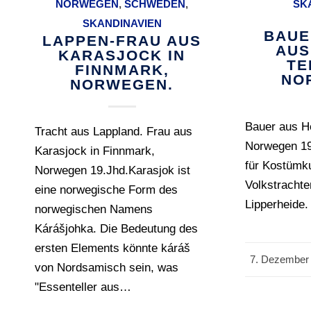
NORWEGEN
,
SCHWEDEN
,
SK
SKANDINAVIEN
BAUE
LAPPEN-FRAU AUS
AUS
KARASJOCK IN
TE
FINNMARK,
NO
NORWEGEN.
Bauer aus He
Tracht aus Lappland. Frau aus
Norwegen 19.
Karasjock in Finnmark,
für Kostümku
Norwegen 19.Jhd.Karasjok ist
Volkstracht
eine norwegische Form des
Lipperheide.
norwegischen Namens
Kárášjohka. Die Bedeutung des
ersten Elements könnte káráš
7. Dezember
/
von Nordsamisch sein, was
"Essenteller aus…