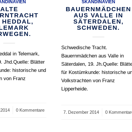
ANDINAVIEN
SKANDINAVIEN
ALTE
BAUERNMÄDCHEN
RNTRACHT
AUS VALLE IN
 HEDDAL,
SÄTERDALEN,
LEMARK
SCHWEDEN.
RWEGEN.
Schwedische Tracht.
ddal in Telemark,
Bauernmädchen aus Valle in
 Jhd.Quelle: Blätter
Säterdalen, 19. Jh.Quelle: Blätt
nde: historische und
für Kostümkunde: historische u
en von Franz
Volkstrachten von Franz
Lipperheide.
 2014
0 Kommentare
7. Dezember 2014
/
0 Kommentar