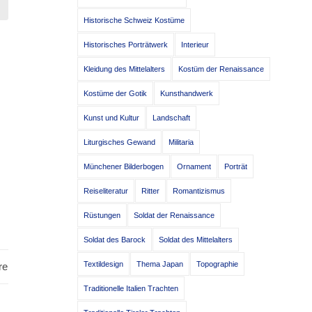
Historische Schweiz Kostüme
M
Historisches Porträtwerk
Interieur
Kleidung des Mittelalters
Kostüm der Renaissance
Kostüme der Gotik
Kunsthandwerk
Kunst und Kultur
Landschaft
Liturgisches Gewand
Militaria
Münchener Bilderbogen
Ornament
Porträt
Reiseliteratur
Ritter
Romantizismus
Rüstungen
Soldat der Renaissance
Soldat des Barock
Soldat des Mittelalters
Textildesign
Thema Japan
Topographie
re
Traditionelle Italien Trachten