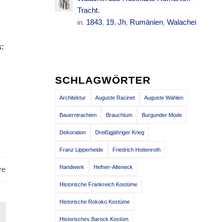
Tracht.
1843
19. Jh
Rumänien
Walachei
in:
,
,
,
s:
SCHLAGWÖRTER
Architektur
Auguste Racinet
Auguste Wahlen
Bauerntrachten
Brauchtum
Burgunder Mode
Dekoration
Dreißigjähriger Krieg
Franz Lipperheide
Friedrich Hottenroth
Handwerk
Hefner-Alteneck
re
Historische Frankreich Kostüme
Historische Rokoko Kostüme
Historisches Barock Kostüm