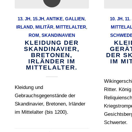
13. JH
,
15.JH
,
ANTIKE
,
GALLIEN
,
10. JH
,
11.
IRLAND
,
MILITÄR
,
MITTELALTER
,
MITTELA
ROM
,
SKANDINAVIEN
SCHWED
KLEIDUNG DER
KLE
SKANDINAVIER,
GERÄ
BRETONEN,
DER S
IRLÄNDER IM
IM MI
MITTELALTER.
Wikingerschi
Kleidung und
Ritter. König
Gebrauchsgegenstände der
Reliquiensch
Skandinavier, Bretonen, Irländer
Kriegstromp
im Mittelalter (bis 1200).
Gesichtsber
Schwerter.