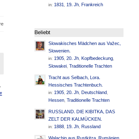
1831
19. Jh
Frankreich
in:
,
,
re
Beliebt
Slowakisches Mädchen aus Važec,
Slowenien.
1905
20. Jh
Kopfbedeckung
in:
,
,
,
Slowakei
Traditionelle Trachten
,
Tracht aus Selbach, Lora.
Hessisches Trachtenbuch.
,
1905
20. Jh
Deutschland
in:
,
,
,
E
Hessen
Traditionelle Trachten
,
RUSSLAND. DIE KIBITKA, DAS
ZELT DER KALMÜCKEN.
1888
19. Jh
Russland
in:
,
,
Walachin aus Rustkitza. Rumänien