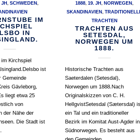
. JH
,
SCHWEDEN
,
1888
,
19. JH
,
NORWEGEN
,
ANDINAVIEN
SKANDINAVIEN
,
TRADITIONELL
NSTUBE IM
TRACHTEN
RCHSPIEL
TRACHTEN AUS
LSBO IN
SETESDAL,
SINGLAND.
NORWEGEN UM
1888.
im Kirchspiel
lsingland.Delsbo ist
Historische Trachten aus
er Gemeinde
Saeterdalen (Setesdal),
Kreis Gävleborg,
Norwegen um 1888.Nach
s liegt etwa 25
Originalskizzen von C. H.
stlich von
HellgvistSetesdal (Sætersdal) is
in der Nähe der
ein Tal und ein traditioneller
nseen. Die Stadt ist
Bezirk im Komitat Aust-Agder in
…
Südnorwegen. Es besteht aus
den Gemeinden…