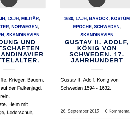
 JH
,
12.JH
,
MILITÄR
,
1630
,
17.JH
,
BAROCK
,
KOSTÜ
LTER
,
NORWEGEN
,
EPOCHE
,
SCHWEDEN
,
EN
,
SKANDINAVIEN
SKANDINAVIEN
IDUNG UND
GUSTAV II. ADOLF,
TSCHAFTEN
KÖNIG VON
KANDINAVIER
SCHWEDEN. 17.
TTELALTER.
JAHRHUNDERT
ffe, Krieger, Bauern,
Gustav II. Adolf, König von
 auf der Falkenjagd.
Schweden 1594 - 1632.
rein,
ete, Helm mit
26. September 2015
/
0 Kommenta
ge, Lederschuh,