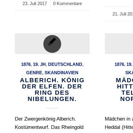
23. Juli 2017
/
0 Kommentare
21. Juli 2
/
1876
,
19. JH
,
DEUTSCHLAND
,
1876
,
19.
GENRE
,
SKANDINAVIEN
SK
ALBERICH. KÖNIG
MÄD
DER ELFEN. DER
HIT
RING DES
TE
NIBELUNGEN.
NO
Der Zwergenkönig Alberich.
Mädchen in a
Kostümentwurf. Das Rheingold
Heddal (Hitte