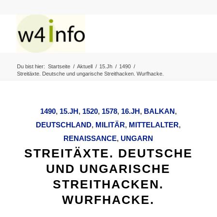
Du bist hier:
Startseite
/
Aktuell
/
15.Jh
/
1490
/
Streitäxte. Deutsche und ungarische Streithacken. Wurfhacke.
1490
,
15.JH
,
1520
,
1578
,
16.JH
,
BALKAN
,
DEUTSCHLAND
,
MILITÄR
,
MITTELALTER
,
RENAISSANCE
,
UNGARN
STREITÄXTE. DEUTSCHE
UND UNGARISCHE
STREITHACKEN.
WURFHACKE.