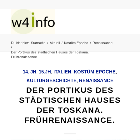
Du bist hier:
Startseite
/
Aktuell
/
Kostüm Epoche
/
Renaissance
/
Der Portikus des städtischen Hauses der Toskana.
Frührenaissance.
14. JH
,
15.JH
,
ITALIEN
,
KOSTÜM EPOCHE
,
KULTURGESCHICHTE
,
RENAISSANCE
DER PORTIKUS DES
STÄDTISCHEN HAUSES
DER TOSKANA.
FRÜHRENAISSANCE.