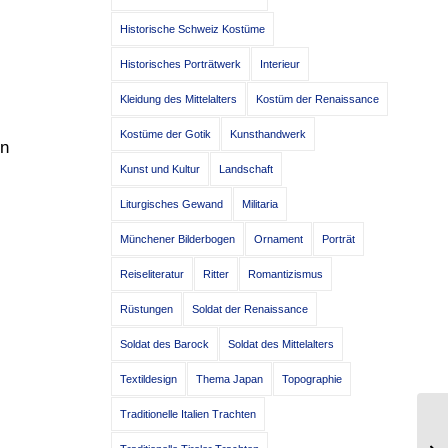
Historische Schweiz Kostüme
Historisches Porträtwerk
Interieur
Kleidung des Mittelalters
Kostüm der Renaissance
Kostüme der Gotik
Kunsthandwerk
en
Kunst und Kultur
Landschaft
Liturgisches Gewand
Militaria
Münchener Bilderbogen
Ornament
Porträt
Reiseliteratur
Ritter
Romantizismus
Rüstungen
Soldat der Renaissance
Soldat des Barock
Soldat des Mittelalters
Textildesign
Thema Japan
Topographie
Traditionelle Italien Trachten
It