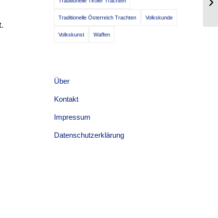
Traditionelle Tiroler Trachten
Ad
Traditionelle Österreich Trachten
Volkskunde
t.
Volkskunst
Waffen
Über
Kontakt
Impressum
Datenschutzerklärung