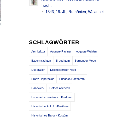
Tracht.
1843
19. Jh
Rumänien
Walachei
in:
,
,
,
SCHLAGWÖRTER
Architektur
Auguste Racinet
Auguste Wahlen
Bauerntrachten
Brauchtum
Burgunder Mode
Dekoration
Dreißigjähriger Krieg
Franz Lipperheide
Friedrich Hottenroth
Handwerk
Hefner-Alteneck
Historische Frankreich Kostüme
Historische Rokoko Kostüme
Historisches Barock Kostüm