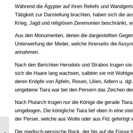
Während die Ägypter auf ihren Reliefs und Wandgemä
Tätigkeit zur Darstellung brachten, haben sich die as
Krieg, Jagd und religiösen Zeremonien beschränkt, w
Aus den Monumenten, denen die dargestellten Gegens
Unterwerfung der Meder, welche ihrerseits die Assyr
annahmen.
Nach den Berichten Herodots und Strabos trugen sie 
sich die Haare lang wachsen, salbten sie mit Wohlge
deren Knöpfe von Äpfeln, Rosen, Lilien, Adlern u. dgl
umgebene Tiara war bei den Persern das Zeichen der
Nach Plutarch trugen nur die Könige die gerade Tiara
umgebogen. Die königliche Tiara lief oben in eine st
der Perser, welche aus Wolle oder aus Filz gefertigt w
Seidenteppich aus antikem Täbris-
Der medisch-persische Rock, der bis auf die Füsse 