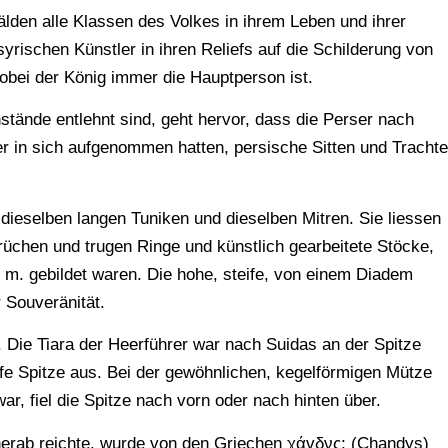
lden alle Klassen des Volkes in ihrem Leben und ihrer
syrischen Künstler in ihren Reliefs auf die Schilderung von
obei der König immer die Hauptperson ist.
tände entlehnt sind, geht hervor, dass die Perser nach
er in sich aufgenommen hatten, persische Sitten und Tracht
dieselben langen Tuniken und dieselben Mitren. Sie liessen
rüchen und trugen Ringe und künstlich gearbeitete Stöcke,
. m. gebildet waren. Die hohe, steife, von einem Diadem
 Souveränität.
. Die Tiara der Heerführer war nach Suidas an der Spitze
eife Spitze aus. Bei der gewöhnlichen, kegelförmigen Mütze
ar, fiel die Spitze nach vorn oder nach hinten über.
herab reichte, wurde von den Griechen χάvδνς; (Chandys)