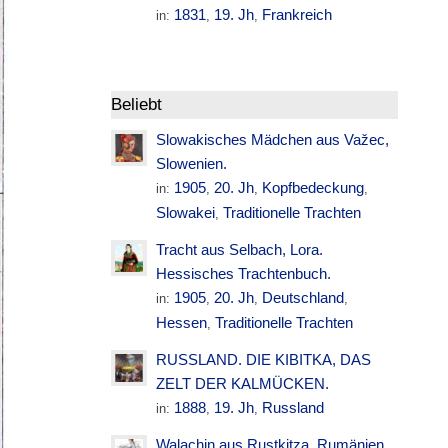
1831
19. Jh
Frankreich
in:
,
,
Beliebt
Slowakisches Mädchen aus Važec,
Slowenien.
1905
20. Jh
Kopfbedeckung
in:
,
,
,
Slowakei
Traditionelle Trachten
,
Tracht aus Selbach, Lora.
Hessisches Trachtenbuch.
1905
20. Jh
Deutschland
in:
,
,
,
Hessen
Traditionelle Trachten
,
RUSSLAND. DIE KIBITKA, DAS
ZELT DER KALMÜCKEN.
1888
19. Jh
Russland
in:
,
,
Walachin aus Rustkitza. Rumänien