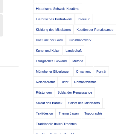
Historische Schweiz Kostüme
Historisches Porträtwerk
Interieur
Kleidung des Mittelalters
Kostüm der Renaissance
Kostüme der Gotik
Kunsthandwerk
Kunst und Kultur
Landschaft
Liturgisches Gewand
Militaria
Münchener Bilderbogen
Ornament
Porträt
Reiseliteratur
Ritter
Romantizismus
Rüstungen
Soldat der Renaissance
Soldat des Barock
Soldat des Mittelalters
Textildesign
Thema Japan
Topographie
Traditionelle Italien Trachten