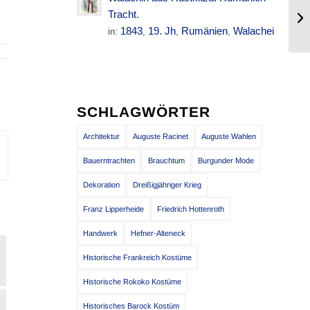
WE
Tracht.
18
1843
19. Jh
Rumänien
Walachei
in:
,
,
,
SCHLAGWÖRTER
Architektur
Auguste Racinet
Auguste Wahlen
Bauerntrachten
Brauchtum
Burgunder Mode
Dekoration
Dreißigjähriger Krieg
Franz Lipperheide
Friedrich Hottenroth
Handwerk
Hefner-Alteneck
Historische Frankreich Kostüme
Historische Rokoko Kostüme
Historisches Barock Kostüm