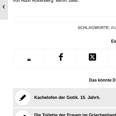
von Adolf Rosenberg. Berlin 1888.
Brandenburg. Ansichten von
Innsbruck.
SCHLAGWORTE:
AU
Ei
Das könnte Di
Kachelofen der Gotik. 15. Jahrh.
Die Toilette der Frauen im Griechenlan