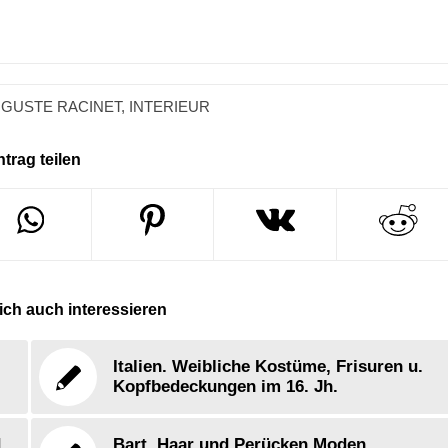
GUSTE RACINET
,
INTERIEUR
ntrag teilen
ch auch interessieren
Italien. Weibliche Kostüme, Frisuren u.
Kopfbedeckungen im 16. Jh.
d
Bart, Haar und Perücken Moden