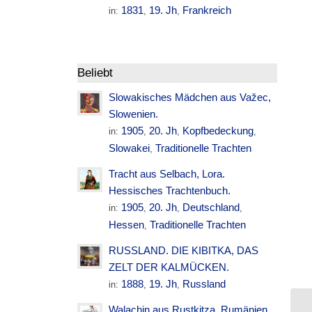
1831
19. Jh
Frankreich
in:
,
,
Beliebt
Slowakisches Mädchen aus Važec,
Slowenien.
1905
20. Jh
Kopfbedeckung
in:
,
,
,
Slowakei
Traditionelle Trachten
,
Tracht aus Selbach, Lora.
Hessisches Trachtenbuch.
1905
20. Jh
Deutschland
in:
,
,
,
Hessen
Traditionelle Trachten
,
RUSSLAND. DIE KIBITKA, DAS
ZELT DER KALMÜCKEN.
1888
19. Jh
Russland
in:
,
,
Walachin aus Rustkitza. Rumänien