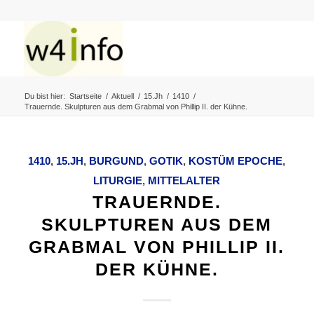
Du bist hier:
Startseite
/
Aktuell
/
15.Jh
/
1410
/
Trauernde. Skulpturen aus dem Grabmal von Phillip II. der Kühne.
1410
,
15.JH
,
BURGUND
,
GOTIK
,
KOSTÜM EPOCHE
,
LITURGIE
,
MITTELALTER
TRAUERNDE.
SKULPTUREN AUS DEM
GRABMAL VON PHILLIP II.
DER KÜHNE.