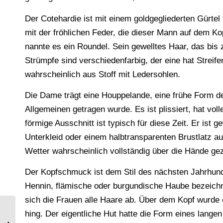
Der Cotehardie ist mit einem goldgegliederten Gürtel t
mit der fröhlichen Feder, die dieser Mann auf dem Kop
nannte es ein Roundel. Sein gewelltes Haar, das bis 
Strümpfe sind verschiedenfarbig, der eine hat Streife
wahrscheinlich aus Stoff mit Ledersohlen.
Die Dame trägt eine Houppelande, eine frühe Form 
Allgemeinen getragen wurde. Es ist plissiert, hat vol
förmige Ausschnitt ist typisch für diese Zeit. Er ist g
Unterkleid oder einem halbtransparenten Brustlatz au
Wetter wahrscheinlich vollständig über die Hände ge
Der Kopfschmuck ist dem Stil des nächsten Jahrhun
Hennin, flämische oder burgundische Haube bezeichne
sich die Frauen alle Haare ab. Über dem Kopf wurde 
hing. Der eigentliche Hut hatte die Form eines lange
Byzanz. Kleidung des byzantinischen