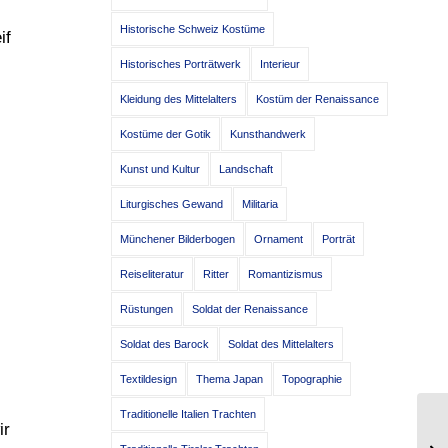
Historische Schweiz Kostüme
if
Historisches Porträtwerk
Interieur
Kleidung des Mittelalters
Kostüm der Renaissance
Kostüme der Gotik
Kunsthandwerk
Kunst und Kultur
Landschaft
Liturgisches Gewand
Militaria
Münchener Bilderbogen
Ornament
Porträt
Reiseliteratur
Ritter
Romantizismus
Rüstungen
Soldat der Renaissance
Soldat des Barock
Soldat des Mittelalters
Textildesign
Thema Japan
Topographie
Traditionelle Italien Trachten
ir
Di