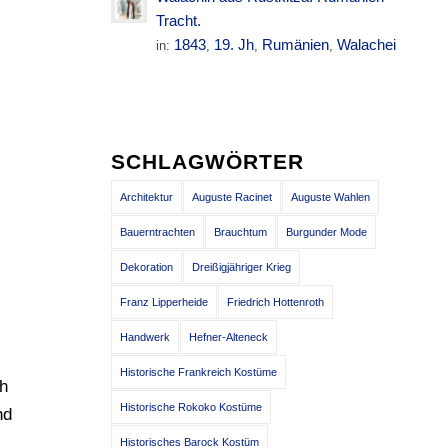
Tracht.
1843
19. Jh
Rumänien
Walachei
in:
,
,
,
SCHLAGWÖRTER
Architektur
Auguste Racinet
Auguste Wahlen
Bauerntrachten
Brauchtum
Burgunder Mode
Dekoration
Dreißigjähriger Krieg
Franz Lipperheide
Friedrich Hottenroth
Handwerk
Hefner-Alteneck
Historische Frankreich Kostüme
ch
Historische Rokoko Kostüme
nd
Historisches Barock Kostüm