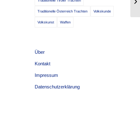
Traditionelle Tiroler Trachten
be
Traditionelle Österreich Trachten
Volkskunde
Volkskunst
Waffen
Über
Kontakt
Impressum
Datenschutzerklärung