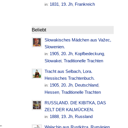
1831
19. Jh
Frankreich
in:
,
,
Beliebt
Slowakisches Mädchen aus Važec,
Slowenien.
1905
20. Jh
Kopfbedeckung
in:
,
,
,
Slowakei
Traditionelle Trachten
,
Tracht aus Selbach, Lora.
Hessisches Trachtenbuch.
1905
20. Jh
Deutschland
in:
,
,
,
Hessen
Traditionelle Trachten
,
RUSSLAND. DIE KIBITKA, DAS
ZELT DER KALMÜCKEN.
1888
19. Jh
Russland
in:
,
,
Walachin aus Rustkitza. Rumänien