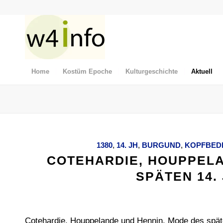
Home
Kostüm Epoche
Kulturgeschichte
Aktuell
1380
,
14. JH
,
BURGUND
,
KOPFBED
COTEHARDIE, HOUPPELA
SPÄTEN 14.
Cotehardie, Houppelande und Hennin. Mode des spät