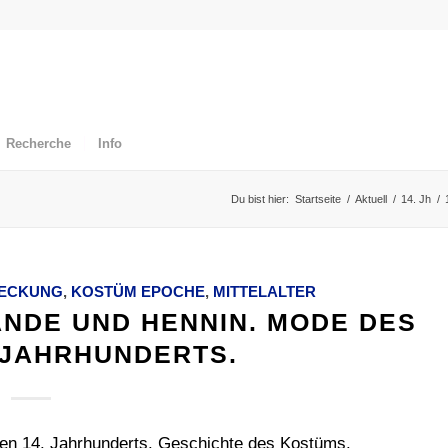
Recherche
Info
Du bist hier:
Startseite
/
Aktuell
/
14. Jh
/
ECKUNG
,
KOSTÜM EPOCHE
,
MITTELALTER
NDE UND HENNIN. MODE DES
 JAHRHUNDERTS.
en 14. Jahrhunderts. Geschichte des Kostüms.