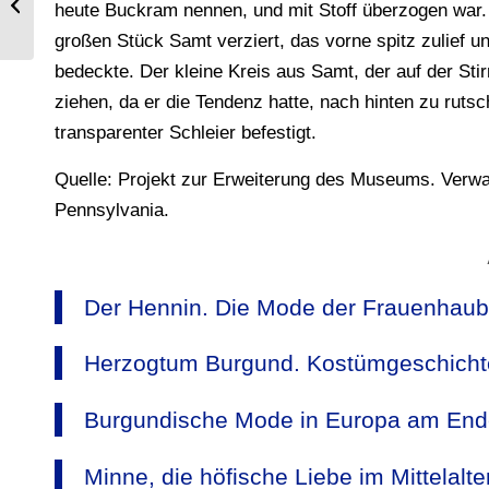
heute Buckram nennen, und mit Stoff überzogen war. 
Bürgertums. 400 – 1100 n. Chr.
großen Stück Samt verziert, das vorne spitz zulief u
bedeckte. Der kleine Kreis aus Samt, der auf der St
ziehen, da er die Tendenz hatte, nach hinten zu ruts
transparenter Schleier befestigt.
Quelle: Projekt zur Erweiterung des Museums. Verwa
Pennsylvania.
Der Hennin. Die Mode der Frauenhaube 
Herzogtum Burgund. Kostümgeschichte
Burgundische Mode in Europa am Ende
Minne, die höfische Liebe im Mittelalter