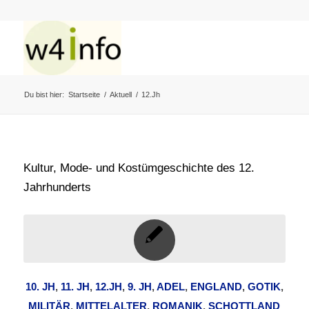
Du bist hier:
Startseite
/
Aktuell
/
12.Jh
Kultur, Mode- und Kostümgeschichte des 12.
Jahrhunderts
10. JH
,
11. JH
,
12.JH
,
9. JH
,
ADEL
,
ENGLAND
,
GOTIK
,
MILITÄR
,
MITTELALTER
,
ROMANIK
,
SCHOTTLAND