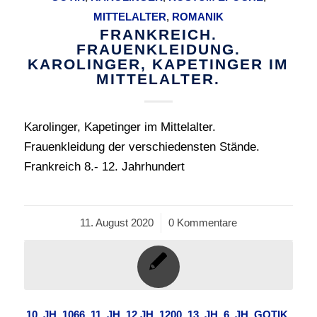
MITTELALTER
,
ROMANIK
FRANKREICH.
FRAUENKLEIDUNG.
KAROLINGER, KAPETINGER IM
MITTELALTER.
Karolinger, Kapetinger im Mittelalter.
Frauenkleidung der verschiedensten Stände.
Frankreich 8.- 12. Jahrhundert
11. August 2020
/
0 Kommentare
10. JH
,
1066
,
11. JH
,
12.JH
,
1200
,
13. JH
,
6. JH
,
GOTIK
,