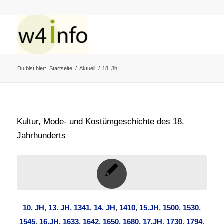
Du bist hier:
Startseite
/
Aktuell
/
18. Jh
Kultur, Mode- und Kostümgeschichte des 18.
Jahrhunderts
10. JH
,
13. JH
,
1341
,
14. JH
,
1410
,
15.JH
,
1500
,
1530
,
1545
,
16.JH
,
1633
,
1642
,
1650
,
1680
,
17.JH
,
1730
,
1794
,