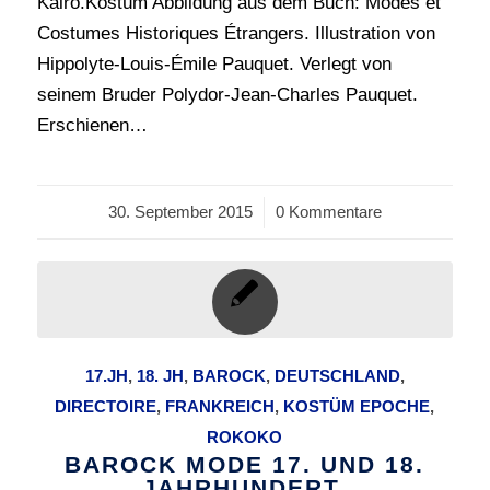
Kairo.Kostüm Abbildung aus dem Buch: Modes et
Costumes Historiques Étrangers. Illustration von
Hippolyte-Louis-Émile Pauquet. Verlegt von
seinem Bruder Polydor-Jean-Charles Pauquet.
Erschienen…
30. September 2015
/
0 Kommentare
17.JH
,
18. JH
,
BAROCK
,
DEUTSCHLAND
,
DIRECTOIRE
,
FRANKREICH
,
KOSTÜM EPOCHE
,
ROKOKO
BAROCK MODE 17. UND 18.
JAHRHUNDERT.