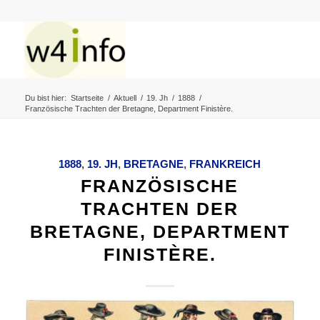
Du bist hier:
Startseite
/
Aktuell
/
19. Jh
/
1888
/
Französische Trachten der Bretagne, Department Finistère.
1888
,
19. JH
,
BRETAGNE
,
FRANKREICH
FRANZÖSISCHE
TRACHTEN DER
BRETAGNE, DEPARTMENT
FINISTÈRE.