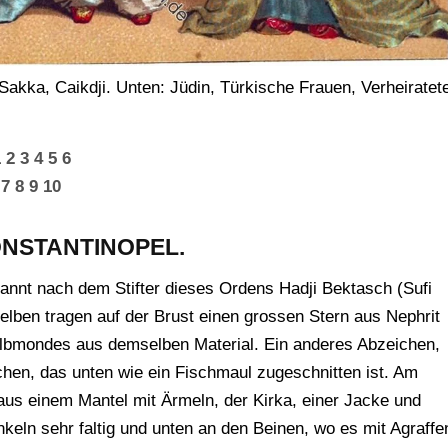
kka, Caikdji. Unten: Jüdin, Türkische Frauen, Verheiratet
 2 3 4 5 6
7 8 9 10
ONSTANTINOPEL.
annt nach dem Stifter dieses Ordens Hadji Bektasch (Sufi
elben tragen auf der Brust einen grossen Stern aus Nephrit
lbmondes aus demselben Material. Ein anderes Abzeichen,
nchen, das unten wie ein Fischmaul zugeschnitten ist. Am
 aus einem Mantel mit Ärmeln, der Kirka, einer Jacke und
keln sehr faltig und unten an den Beinen, wo es mit Agraffe