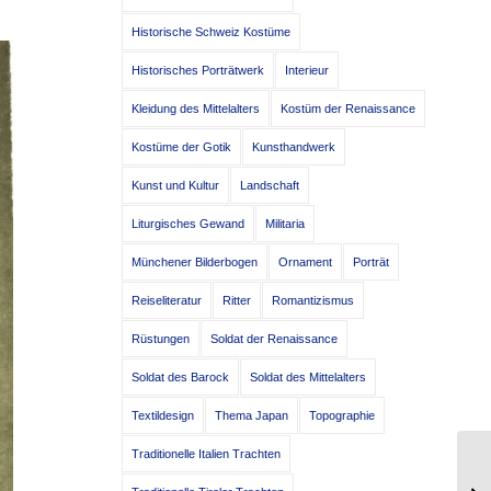
Historische Schweiz Kostüme
Historisches Porträtwerk
Interieur
Kleidung des Mittelalters
Kostüm der Renaissance
Kostüme der Gotik
Kunsthandwerk
Kunst und Kultur
Landschaft
Liturgisches Gewand
Militaria
Münchener Bilderbogen
Ornament
Porträt
Reiseliteratur
Ritter
Romantizismus
Rüstungen
Soldat der Renaissance
Soldat des Barock
Soldat des Mittelalters
Textildesign
Thema Japan
Topographie
Traditionelle Italien Trachten
Ra