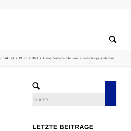
e
/
Aktuell
/
19. Jh
/
1874
/
Türkei. Volkstrachten aus Konstantinopel (Istanbul).
LETZTE BEITRÄGE