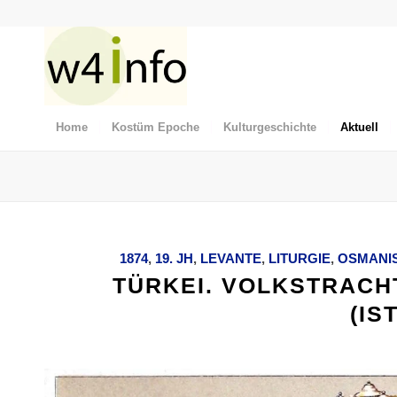
Home
Kostüm Epoche
Kulturgeschichte
Aktuell
1874
,
19. JH
,
LEVANTE
,
LITURGIE
,
OSMANI
TÜRKEI. VOLKSTRACH
(IS