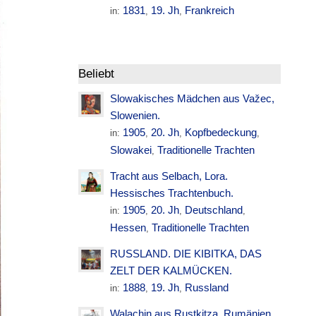
1831
19. Jh
Frankreich
in:
,
,
Beliebt
Slowakisches Mädchen aus Važec,
Slowenien.
1905
20. Jh
Kopfbedeckung
in:
,
,
,
Slowakei
Traditionelle Trachten
,
Tracht aus Selbach, Lora.
Hessisches Trachtenbuch.
1905
20. Jh
Deutschland
in:
,
,
,
Hessen
Traditionelle Trachten
,
RUSSLAND. DIE KIBITKA, DAS
ZELT DER KALMÜCKEN.
1888
19. Jh
Russland
in:
,
,
Walachin aus Rustkitza. Rumänien