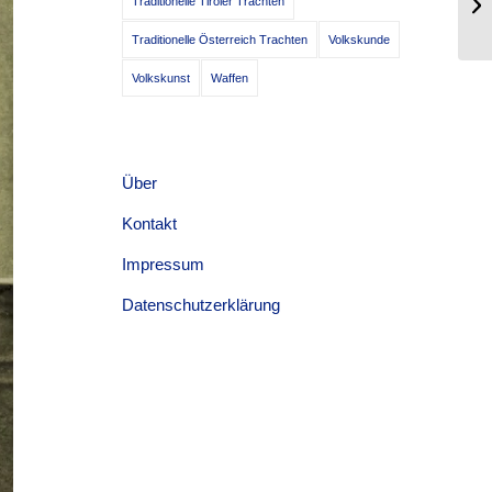
Traditionelle Tiroler Trachten
va
Traditionelle Österreich Trachten
Volkskunde
Volkskunst
Waffen
Über
Kontakt
Impressum
Datenschutzerklärung