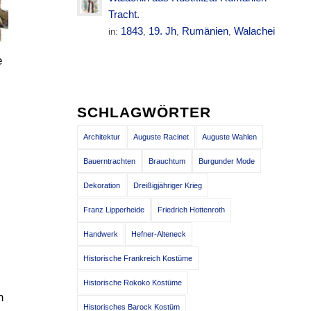
Tracht.
1843
19. Jh
Rumänien
Walachei
in:
,
,
,
e
SCHLAGWÖRTER
Architektur
Auguste Racinet
Auguste Wahlen
Bauerntrachten
Brauchtum
Burgunder Mode
Dekoration
Dreißigjähriger Krieg
Franz Lipperheide
Friedrich Hottenroth
Handwerk
Hefner-Alteneck
Historische Frankreich Kostüme
Historische Rokoko Kostüme
n
Historisches Barock Kostüm