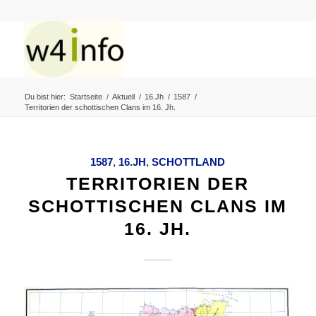
Du bist hier:
Startseite
/
Aktuell
/
16.Jh
/
1587
/
Territorien der schottischen Clans im 16. Jh.
1587
,
16.JH
,
SCHOTTLAND
TERRITORIEN DER
SCHOTTISCHEN CLANS IM
16. JH.