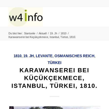
Du bist hier:
Startseite
/
Aktuell
/
19. Jh
/
1810
/
Karawanserei bei Küçükçekmece, Istanbul, Türkei, 1810.
1810
,
19. JH
,
LEVANTE
,
OSMANISCHES REICH
,
TÜRKEI
KARAWANSEREI BEI
KÜÇÜKÇEKMECE,
ISTANBUL, TÜRKEI, 1810.