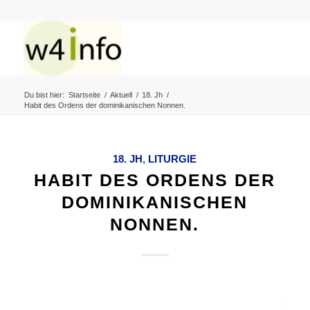
Du bist hier:
Startseite
/
Aktuell
/
18. Jh
/
Habit des Ordens der dominikanischen Nonnen.
18. JH
,
LITURGIE
HABIT DES ORDENS DER
DOMINIKANISCHEN
NONNEN.