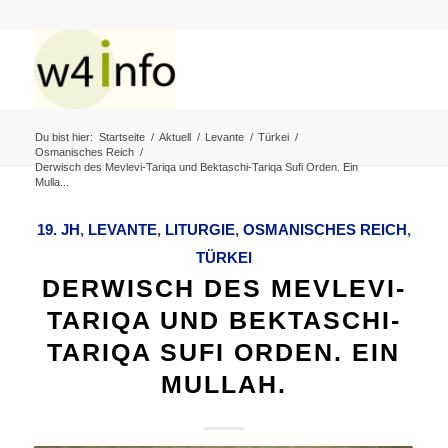
Du bist hier:
Startseite
/
Aktuell
/
Levante
/
Türkei
/
Osmanisches Reich
/
Derwisch des Mevlevi-Tariqa und Bektaschi-Tariqa Sufi Orden. Ein
Mulla...
19. JH
,
LEVANTE
,
LITURGIE
,
OSMANISCHES REICH
,
TÜRKEI
DERWISCH DES MEVLEVI-
TARIQA UND BEKTASCHI-
TARIQA SUFI ORDEN. EIN
MULLAH.