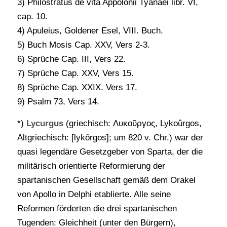
3) Philostratus de vita Appolonii Tyanaei libr. VI,
cap. 10.
4) Apuleius, Goldener Esel, VIII. Buch.
5) Buch Mosis Cap. XXV, Vers 2-3.
6) Sprüche Cap. III, Vers 22.
7) Sprüche Cap. XXV, Vers 15.
8) Sprüche Cap. XXIX. Vers 17.
9) Psalm 73, Vers 14.
*)
Lycurgus
(griechisch: Λυκοῦργος, Lykoûrgos,
Altgriechisch: [lykôrɡos]; um 820 v. Chr.) war der
quasi legendäre Gesetzgeber von Sparta, der die
militärisch orientierte Reformierung der
spartanischen Gesellschaft gemäß dem Orakel
von Apollo in Delphi etablierte. Alle seine
Reformen förderten die drei spartanischen
Tugenden: Gleichheit (unter den Bürgern),