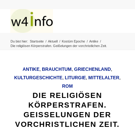
Du bist hier:
Startseite
/
Aktuell
/
Kostüm Epoche
/
Antike
/
Die religiösen Körperstrafen. Geißelungen der vorchristlichen Zeit.
ANTIKE
,
BRAUCHTUM
,
GRIECHENLAND
,
KULTURGESCHICHTE
,
LITURGIE
,
MITTELALTER
,
ROM
DIE RELIGIÖSEN
KÖRPERSTRAFEN.
GEISSELUNGEN DER V
ORCHRISTLICHEN ZEIT.