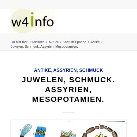
Du bist hier:
Startseite
/
Aktuell
/
Kostüm Epoche
/
Antike
/
Juwelen, Schmuck. Assyrien, Mesopotamien.
ANTIKE
,
ASSYRIEN
,
SCHMUCK
JUWELEN, SCHMUCK.
ASSYRIEN,
MESOPOTAMIEN.