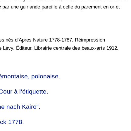
e par une guirlande pareille à celle du parement en or et
ssinés d’Apres Nature 1778-1787. Réimpression
évy, Éditeur. Librairie centrale des beaux-arts 1912.
montaise, polonaise.
ur à l’étiquette.
ne nach Kairo“.
ock 1778.