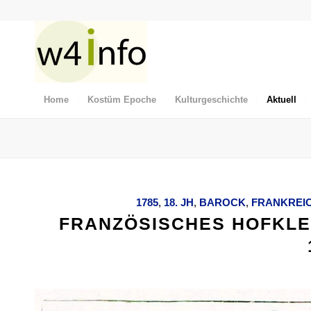
Home
Kostüm Epoche
Kulturgeschichte
Aktuell
1785
,
18. JH
,
BAROCK
,
FRANKREI
FRANZÖSISCHES HOFKLEI