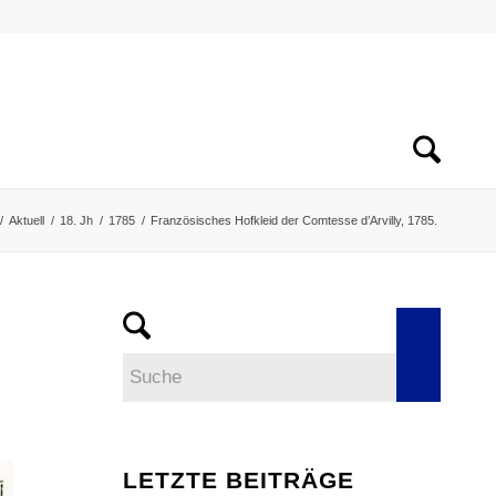
/
Aktuell
/
18. Jh
/
1785
/
Französisches Hofkleid der Comtesse d’Arvilly, 1785.
LETZTE BEITRÄGE