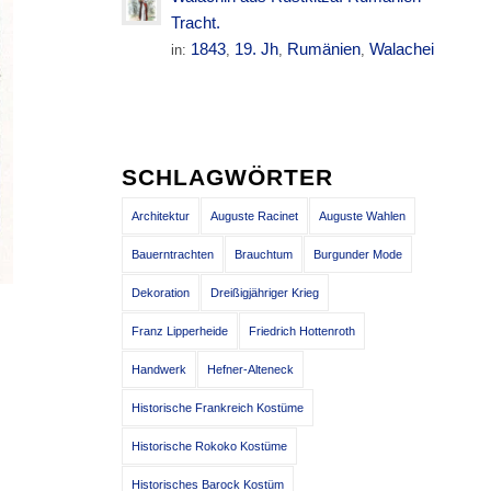
Tracht.
1843
19. Jh
Rumänien
Walachei
in:
,
,
,
SCHLAGWÖRTER
Architektur
Auguste Racinet
Auguste Wahlen
Bauerntrachten
Brauchtum
Burgunder Mode
Dekoration
Dreißigjähriger Krieg
Franz Lipperheide
Friedrich Hottenroth
Handwerk
Hefner-Alteneck
Historische Frankreich Kostüme
Historische Rokoko Kostüme
Historisches Barock Kostüm