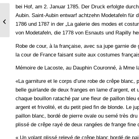
bei Hof, am 2. Januar 1785. Der Druck erfolgte durch
Aubin. Saint-Aubin entwarf achtzehn Modetafeln für d
Italienische Soldaten des 16.
Jahrhunderts.
1786 und 1787 in der „La galerie des modes et costume
von Modetafeln, die 1778 von Esnauts und Rapilly h
Robe de cour, à la française, avec sa jupe garnie de 
la cour de France faisant suite aux costumes françai
Mémoire de Lacoste, au Dauphin Couronné, à Mme la C
«La garniture et le corps d’une robe de crêpe blanc, p
belle guirlande de deux franges en lame d’argent, et u
chaque bouillon rataché par une fleur de paillon bleu
argent et frivolité, et du petit pied fin de blonde. Le
paillon blanc, bordé de pierre ovale ou semé très dru
plissé de crêpe rayé de deux rangées de frange fine d’
« Un volant plissé relevé de crêpe blanc bordé de pai