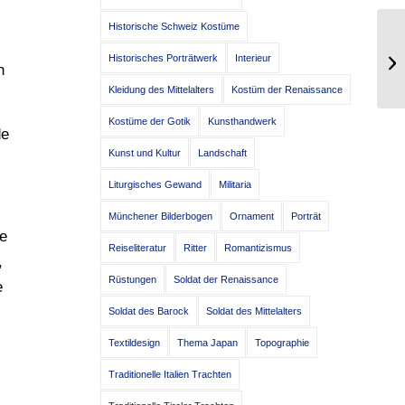
Historische Schweiz Kostüme
Tw
Historisches Porträtwerk
Interieur
Mo
n
Kleidung des Mittelalters
Kostüm der Renaissance
Kostüme der Gotik
Kunsthandwerk
de
Kunst und Kultur
Landschaft
Liturgisches Gewand
Militaria
Münchener Bilderbogen
Ornament
Porträt
ne
Reiseliteratur
Ritter
Romantizismus
,
Rüstungen
Soldat der Renaissance
e
Soldat des Barock
Soldat des Mittelalters
Textildesign
Thema Japan
Topographie
Traditionelle Italien Trachten