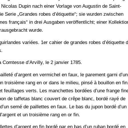
 Nicolas Dupin nach einer Vorlage von Augustin de Saint-
ie Serie „Grandes robes d’étiquette“; sie wurden zwischen
s français“ in drei Ausgaben veröffentlicht; einer Kollektio
erausgebracht wurde.
guirlandes variées. 1er cahier de grandes robes d’étiquette 
s.
omtesse d’Arvilly, le 2 janvier 1785.
ailleté d’argent en vermichel en faux, le parement garni d’u
n troisième rang en or dans le milieu, pinsé à bouillon en fin
 et feuillages verts. Les manchettes bordées d’une frange fin
 jupon de taffetas blanc couvert de crêpe blanc, bordé rayé de
 d’un semé de paillettes en faux. Le bas du jupon bordé d’un
argent et un troisième rang en or fin.
llettes d’argent en fin bordé par en bas d’un ruban bordé en