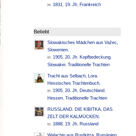
1831
19. Jh
Frankreich
in:
,
,
Beliebt
Slowakisches Mädchen aus Važec,
Slowenien.
1905
20. Jh
Kopfbedeckung
in:
,
,
,
Slowakei
Traditionelle Trachten
,
Tracht aus Selbach, Lora.
Hessisches Trachtenbuch.
1905
20. Jh
Deutschland
in:
,
,
,
Hessen
Traditionelle Trachten
,
RUSSLAND. DIE KIBITKA, DAS
ZELT DER KALMÜCKEN.
1888
19. Jh
Russland
in:
,
,
Walachin aus Rustkitza. Rumänien