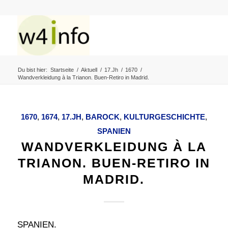
Du bist hier:
Startseite
/
Aktuell
/
17.Jh
/
1670
/
Wandverkleidung à la Trianon. Buen-Retiro in Madrid.
1670
,
1674
,
17.JH
,
BAROCK
,
KULTURGESCHICHTE
,
SPANIEN
WANDVERKLEIDUNG À LA
TRIANON. BUEN-RETIRO IN
MADRID.
SPANIEN.