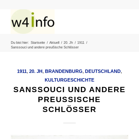
Du bist hier:
Startseite
/
Aktuell
/
20. Jh
/
1911
/
Sanssouci und andere preußische Schlösser
1911
,
20. JH
,
BRANDENBURG
,
DEUTSCHLAND
,
KULTURGESCHICHTE
SANSSOUCI UND ANDERE
PREUSSISCHE S
CHLÖSSER