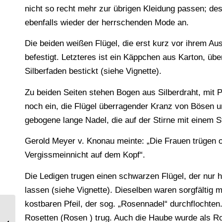
nicht so recht mehr zur übrigen Kleidung passen; des
ebenfalls wieder der herrschenden Mode an.
Die beiden weißen Flügel, die erst kurz vor ihrem Au
befestigt. Letzteres ist ein Käppchen aus Karton, üb
Silberfaden bestickt (siehe Vignette).
Zu beiden Seiten stehen Bogen aus Silberdraht, mit 
noch ein, die Flügel überragender Kranz von Bösen 
gebogene lange Nadel, die auf der Stirne mit einem St
Gerold Meyer v. Knonau meinte: „Die Frauen trügen 
Vergissmeinnicht auf dem Kopf“.
Die Ledigen trugen einen schwarzen Flügel, der nur 
lassen (siehe Vignette). Dieselben waren sorgfältig
kostbaren Pfeil, der sog. „Rosennadel“ durchflochte
Rosetten (Rosen ) trug. Auch die Haube wurde als R
Spanische Hofmode des Barock