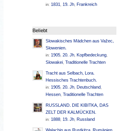
1831
19. Jh
Frankreich
in:
,
,
Beliebt
Slowakisches Mädchen aus Važec,
Slowenien.
1905
20. Jh
Kopfbedeckung
in:
,
,
,
Slowakei
Traditionelle Trachten
,
Tracht aus Selbach, Lora.
Hessisches Trachtenbuch.
1905
20. Jh
Deutschland
in:
,
,
,
Hessen
Traditionelle Trachten
,
RUSSLAND. DIE KIBITKA, DAS
ZELT DER KALMÜCKEN.
1888
19. Jh
Russland
in:
,
,
Walachin aus Rustkitza. Rumänien