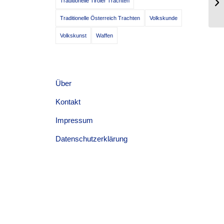
Traditionelle Tiroler Trachten
Tr
Traditionelle Österreich Trachten
Volkskunde
Volkskunst
Waffen
Über
Kontakt
Impressum
Datenschutzerklärung