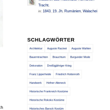
Tracht.
1843
19. Jh
Rumänien
Walachei
in:
,
,
,
SCHLAGWÖRTER
Architektur
Auguste Racinet
Auguste Wahlen
Bauerntrachten
Brauchtum
Burgunder Mode
Dekoration
Dreißigjähriger Krieg
Franz Lipperheide
Friedrich Hottenroth
Handwerk
Hefner-Alteneck
Historische Frankreich Kostüme
Historische Rokoko Kostüme
ch
Historisches Barock Kostüm