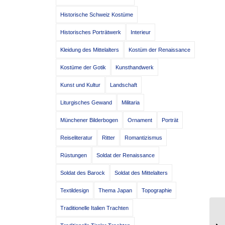
Historische Schweiz Kostüme
Historisches Porträtwerk
Interieur
Kleidung des Mittelalters
Kostüm der Renaissance
Kostüme der Gotik
Kunsthandwerk
Kunst und Kultur
Landschaft
Liturgisches Gewand
Militaria
Münchener Bilderbogen
Ornament
Porträt
Reiseliteratur
Ritter
Romantizismus
Rüstungen
Soldat der Renaissance
Soldat des Barock
Soldat des Mittelalters
Textildesign
Thema Japan
Topographie
Traditionelle Italien Trachten
Sc
(F