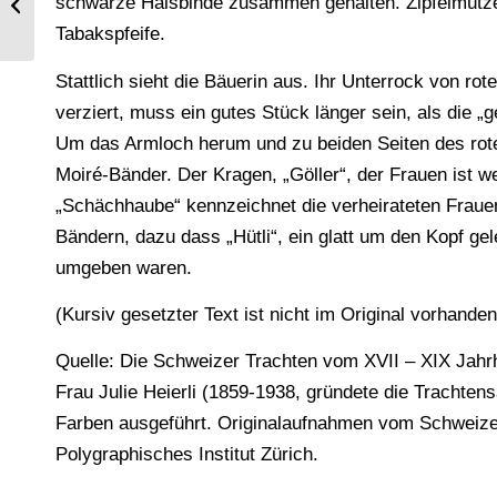
schwarze Halsbinde zusammen gehalten. Zipfelmütze
Kretschmer.
Tabakspfeife.
Stattlich sieht die Bäuerin aus. Ihr Unterrock von 
verziert, muss ein gutes Stück länger sein, als die „
Um das Armloch herum und zu beiden Seiten des rote
Moiré-Bänder. Der Kragen, „Göller“, der Frauen ist w
„Schächhaube“ kennzeichnet die verheirateten Fraue
Bändern, dazu dass „Hütli“, ein glatt um den Kopf g
umgeben waren.
(Kursiv gesetzter Text ist nicht im Original vorhand
Quelle: Die Schweizer Trachten vom XVII – XIX Jahrhu
Frau Julie Heierli (1859-1938, gründete die Trach
Farben ausgeführt. Originalaufnahmen vom Schweizer
Polygraphisches Institut Zürich.