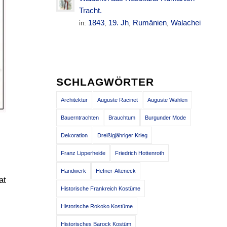
Tracht.
1843
19. Jh
Rumänien
Walachei
in:
,
,
,
SCHLAGWÖRTER
Architektur
Auguste Racinet
Auguste Wahlen
Bauerntrachten
Brauchtum
Burgunder Mode
Dekoration
Dreißigjähriger Krieg
Franz Lipperheide
Friedrich Hottenroth
Handwerk
Hefner-Alteneck
at
Historische Frankreich Kostüme
Historische Rokoko Kostüme
Historisches Barock Kostüm