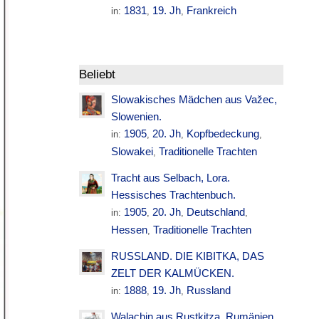
1831
19. Jh
Frankreich
in:
,
,
Beliebt
Slowakisches Mädchen aus Važec,
Slowenien.
1905
20. Jh
Kopfbedeckung
in:
,
,
,
Slowakei
Traditionelle Trachten
,
Tracht aus Selbach, Lora.
Hessisches Trachtenbuch.
1905
20. Jh
Deutschland
in:
,
,
,
Hessen
Traditionelle Trachten
,
RUSSLAND. DIE KIBITKA, DAS
ZELT DER KALMÜCKEN.
1888
19. Jh
Russland
in:
,
,
Walachin aus Rustkitza. Rumänien