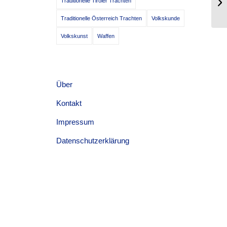
Traditionelle Tiroler Trachten
St
Traditionelle Österreich Trachten
Volkskunde
Volkskunst
Waffen
Über
Kontakt
Impressum
Datenschutzerklärung