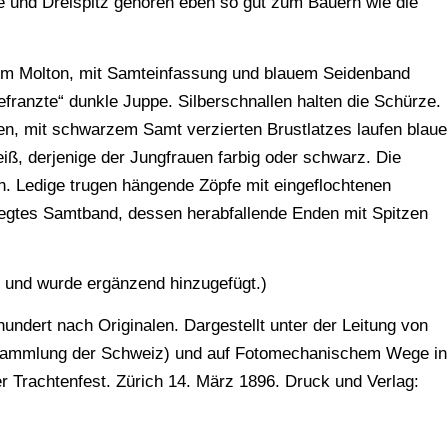
 und Dreispitz gehören eben so gut zum Bauern wie die
rotem Molton, mit Samteinfassung und blauem Seidenband
gefranzte“ dunkle Juppe. Silberschnallen halten die Schürze.
n, mit schwarzem Samt verzierten Brustlatzes laufen blaue
eiß, derjenige der Jungfrauen farbig oder schwarz. Die
n. Ledige trugen hängende Zöpfe mit eingeflochtenen
elegtes Samtband, dessen herabfallende Enden mit Spitzen
en und wurde ergänzend hinzugefügt.)
ndert nach Originalen. Dargestellt unter der Leitung von
tensammlung der Schweiz) und auf Fotomechanischem Wege in
 Trachtenfest. Zürich 14. März 1896. Druck und Verlag: