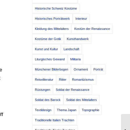
Historische Schweiz Kostüme
Historisches Porträtwerk
Interieur
Kleidung des Mittelalters
Kostüm der Renaissance
Kostüme der Gotik
Kunsthandwerk
Kunst und Kultur
Landschaft
Liturgisches Gewand
Militaria
e
Münchener Bilderbogen
Ornament
Porträt
t
Reiseliteratur
Ritter
Romantizismus
Rüstungen
Soldat der Renaissance
Soldat des Barock
Soldat des Mittelalters
Textildesign
Thema Japan
Topographie
ff
Traditionelle Italien Trachten
Af