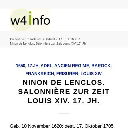
Du bist hier:
Startseite
/
Aktuell
/
17.Jh
/
1650
/
Ninon de Lenclos. Salonnière zur Zeit Louis XIV. 17. Jh.
1650
,
17.JH
,
ADEL
,
ANCIEN REGIME
,
BAROCK
,
FRANKREICH
,
FRISUREN
,
LOUIS XIV.
NINON DE LENCLOS.
SALONNIÈRE ZUR ZEIT
LOUIS XIV. 17. JH.
Geb. 10 November 1620; gest. 17. Oktober 1705.