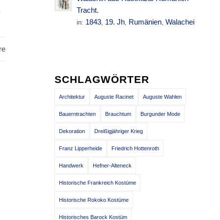
.
Tracht.
1843
19. Jh
Rumänien
Walachei
in:
,
,
,
re
SCHLAGWÖRTER
Architektur
Auguste Racinet
Auguste Wahlen
Bauerntrachten
Brauchtum
Burgunder Mode
Dekoration
Dreißigjähriger Krieg
Franz Lipperheide
Friedrich Hottenroth
Handwerk
Hefner-Alteneck
Historische Frankreich Kostüme
Historische Rokoko Kostüme
Historisches Barock Kostüm