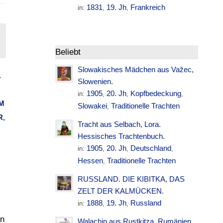
1831
19. Jh
Frankreich
in:
,
,
Beliebt
Slowakisches Mädchen aus Važec,
.
Slowenien.
1905
20. Jh
Kopfbedeckung
in:
,
,
,
M
Slowakei
Traditionelle Trachten
,
R
,
Tracht aus Selbach, Lora.
Hessisches Trachtenbuch.
1905
20. Jh
Deutschland
in:
,
,
,
Hessen
Traditionelle Trachten
,
RUSSLAND. DIE KIBITKA, DAS
ZELT DER KALMÜCKEN.
1888
19. Jh
Russland
in:
,
,
en
Walachin aus Rustkitza. Rumänien