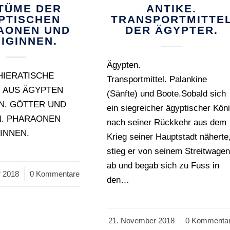
TÜME DER
ANTIKE.
PTISCHEN
TRANSPORTMITTE
AONEN UND
DER ÄGYPTER.
IGINNEN.
Ägypten.
HIERATISCHE
Transportmittel. Palankine
 AUS ÄGYPTEN
(Sänfte) und Boote.Sobald sich
N. GÖTTER UND
ein siegreicher ägyptischer Kön
N. PHARAONEN
nach seiner Rückkehr aus dem
INNEN.
Krieg seiner Hauptstadt näherte
stieg er von seinem Streitwage
ab und begab sich zu Fuss in
 2018
0 Kommentare
den…
21. November 2018
/
0 Kommenta