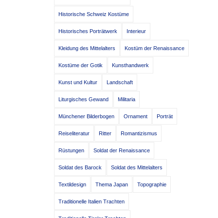
Historische Schweiz Kostüme
Historisches Porträtwerk
Interieur
Kleidung des Mittelalters
Kostüm der Renaissance
Kostüme der Gotik
Kunsthandwerk
Kunst und Kultur
Landschaft
Liturgisches Gewand
Militaria
Münchener Bilderbogen
Ornament
Porträt
Reiseliteratur
Ritter
Romantizismus
Rüstungen
Soldat der Renaissance
Soldat des Barock
Soldat des Mittelalters
Textildesign
Thema Japan
Topographie
Traditionelle Italien Trachten