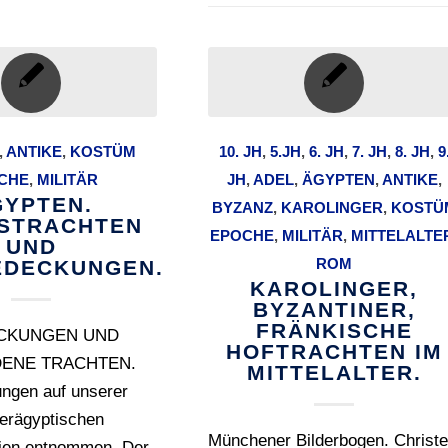
,
ANTIKE
,
KOSTÜM
10. JH
,
5.JH
,
6. JH
,
7. JH
,
8. JH
,
9
CHE
,
MILITÄR
JH
,
ADEL
,
ÄGYPTEN
,
ANTIKE
,
GYPTEN.
BYZANZ
,
KAROLINGER
,
KOSTÜ
STRACHTEN
EPOCHE
,
MILITÄR
,
MITTELALTE
UND
ROM
EDECKUNGEN.
KAROLINGER,
BYZANTINER,
FRÄNKISCHE
CKUNGEN UND
HOFTRACHTEN IM
ENE TRACHTEN.
MITTELALTER.
ungen auf unserer
berägyptischen
Münchener Bilderbogen. Christ
ien entnommen. Der