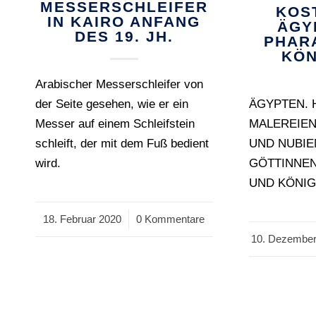
MESSERSCHLEIFER
KOS
IN KAIRO ANFANG
ÄGY
DES 19. JH.
PHAR
KÖN
Arabischer Messerschleifer von
der Seite gesehen, wie er ein
ÄGYPTEN. 
Messer auf einem Schleifstein
MALEREIEN
schleift, der mit dem Fuß bedient
UND NUBIE
wird.
GÖTTINNE
UND KÖNIG
18. Februar 2020
/
0 Kommentare
10. Dezember
/