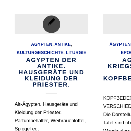
ÄGYPTEN
,
ANTIKE
,
ÄGYPTEN
KULTURGESCHICHTE
,
LITURGIE
EPO
ÄGYPTEN DER
Ä
ANTIKE.
KRIEG
HAUSGERÄTE UND
KLEIDUNG DER
KOPFB
PRIESTER.
KOPFBEDE
Alt-Ägypten. Hausgeräte und
VERSCHIED
Kleidung der Priester.
Die Darstell
Parfümbehälter, Weihrauchlöffel,
Tafel sind o
Spiegel ect
Wandmalere