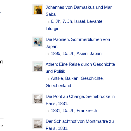
Johannes von Damaskus und Mar
L
Saba
6. Jh
7. Jh
Israel
Levante
in:
,
,
,
,
Liturgie
Die Päonien. Sommerblumen von
Japan.
1899
19. Jh
Asien
Japan
in:
,
,
,
ig
Athen: Eine Reise durch Geschichte
und Politik
,
Antike
Balkan
Geschichte
in:
,
,
,
Griechenland
n
Die Pont au Change. Seinebrücke in
Paris, 1831.
1831
19. Jh
Frankreich
in:
,
,
Der Schlachthof von Montmartre zu
re
Paris, 1831.