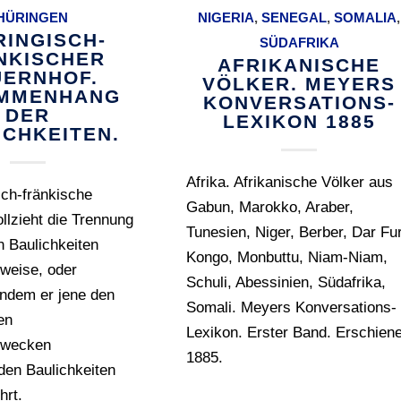
HÜRINGEN
NIGERIA
,
SENEGAL
,
SOMALIA
,
RINGISCH-
SÜDAFRIKA
NKISCHER
AFRIKANISCHE
ERNHOF.
VÖLKER. MEYERS
MMENHANG
KONVERSATIONS-
DER
LEXIKON 1885
ICHKEITEN.
Afrika. Afrikanische Völker aus
sch-fränkische
Gabun, Marokko, Araber,
llzieht die Trennung
Tunesien, Niger, Berber, Dar Fur
n Baulichkeiten
Kongo, Monbuttu, Niam-Niam,
lweise, oder
Schuli, Abessinien, Südafrika,
 indem er jene den
Somali. Meyers Konversations-
en
Lexikon. Erster Band. Erschien
zwecken
1885.
den Baulichkeiten
hrt.