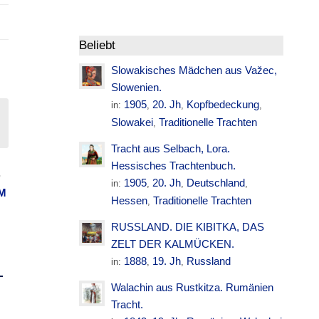
Beliebt
Slowakisches Mädchen aus Važec,
Slowenien.
1905
20. Jh
Kopfbedeckung
in:
,
,
,
Slowakei
Traditionelle Trachten
,
Tracht aus Selbach, Lora.
Hessisches Trachtenbuch.
,
1905
20. Jh
Deutschland
in:
,
,
,
M
Hessen
Traditionelle Trachten
,
RUSSLAND. DIE KIBITKA, DAS
ZELT DER KALMÜCKEN.
1888
19. Jh
Russland
in:
,
,
–
Walachin aus Rustkitza. Rumänien
Tracht.