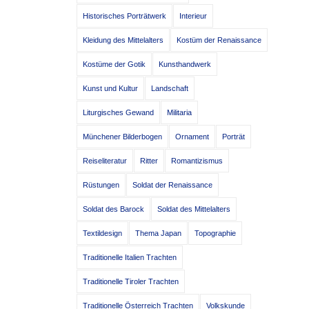
Historisches Porträtwerk
Interieur
Kleidung des Mittelalters
Kostüm der Renaissance
Kostüme der Gotik
Kunsthandwerk
Kunst und Kultur
Landschaft
Liturgisches Gewand
Militaria
Münchener Bilderbogen
Ornament
Porträt
Reiseliteratur
Ritter
Romantizismus
Rüstungen
Soldat der Renaissance
Soldat des Barock
Soldat des Mittelalters
Textildesign
Thema Japan
Topographie
Traditionelle Italien Trachten
Traditionelle Tiroler Trachten
Traditionelle Österreich Trachten
Volkskunde