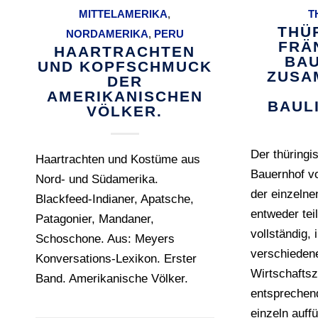
MITTELAMERIKA
,
T
THÜ
NORDAMERIKA
,
PERU
FRÄ
HAARTRACHTEN
BAU
UND KOPFSCHMUCK
ZUSA
DER
AMERIKANISCHEN
BAUL
VÖLKER.
Der thüringi
Haartrachten und Kostüme aus
Bauernhof vo
Nord- und Südamerika.
der einzelne
Blackfeed-Indianer, Apatsche,
entweder tei
Patagonier, Mandaner,
vollständig,
Schoschone. Aus: Meyers
verschieden
Konversations-Lexikon. Erster
Wirtschafts
Band. Amerikanische Völker.
entsprechen
einzeln auffü