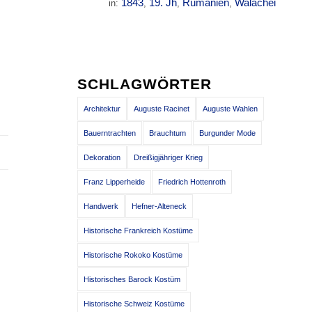
1843
19. Jh
Rumänien
Walachei
in:
,
,
,
SCHLAGWÖRTER
Architektur
Auguste Racinet
Auguste Wahlen
Bauerntrachten
Brauchtum
Burgunder Mode
Dekoration
Dreißigjähriger Krieg
Franz Lipperheide
Friedrich Hottenroth
Handwerk
Hefner-Alteneck
Historische Frankreich Kostüme
Historische Rokoko Kostüme
Historisches Barock Kostüm
Historische Schweiz Kostüme