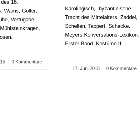
 des 16.
Karolingisch,- byzantinische
s. Wams, Goller,
Tracht des Mittelalters. Zaddel,
he, Vertugade,
Schellen, Tappert, Schecke.
Mühlsteinkragen,
Meyers Konversations-Lexikon.
hosen.
Erster Band. Kostüme II.
015
0 Kommentare
17. Juni 2015
/
0 Kommentare