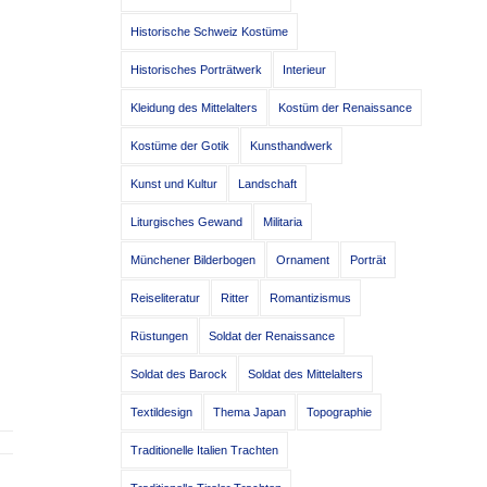
Historische Schweiz Kostüme
Historisches Porträtwerk
Interieur
Kleidung des Mittelalters
Kostüm der Renaissance
Kostüme der Gotik
Kunsthandwerk
Kunst und Kultur
Landschaft
Liturgisches Gewand
Militaria
Münchener Bilderbogen
Ornament
Porträt
Reiseliteratur
Ritter
Romantizismus
Rüstungen
Soldat der Renaissance
Soldat des Barock
Soldat des Mittelalters
Textildesign
Thema Japan
Topographie
Traditionelle Italien Trachten