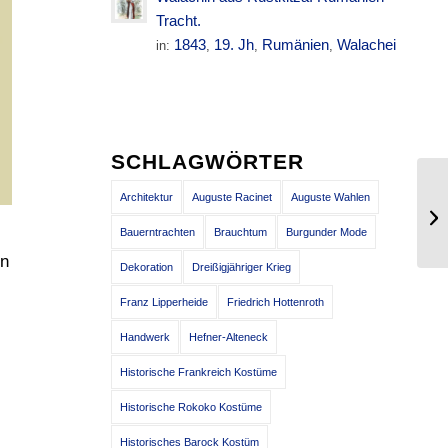
Tracht.
1843
19. Jh
Rumänien
Walachei
in:
,
,
,
SCHLAGWÖRTER
De
Architektur
Auguste Racinet
Auguste Wahlen
Be
Bauerntrachten
Brauchtum
Burgunder Mode
Mu
on
Dekoration
Dreißigjähriger Krieg
Franz Lipperheide
Friedrich Hottenroth
Handwerk
Hefner-Alteneck
Historische Frankreich Kostüme
Historische Rokoko Kostüme
Historisches Barock Kostüm