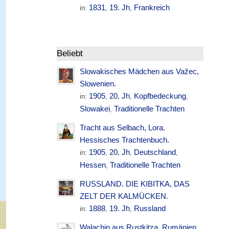
1831
19. Jh
Frankreich
in:
,
,
Beliebt
Slowakisches Mädchen aus Važec,
Slowenien.
1905
20. Jh
Kopfbedeckung
in:
,
,
,
Slowakei
Traditionelle Trachten
,
Tracht aus Selbach, Lora.
Hessisches Trachtenbuch.
1905
20. Jh
Deutschland
in:
,
,
,
Hessen
Traditionelle Trachten
,
RUSSLAND. DIE KIBITKA, DAS
ZELT DER KALMÜCKEN.
1888
19. Jh
Russland
in:
,
,
Walachin aus Rustkitza. Rumänien