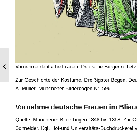
Persische Frauentrachten. Der Nikab,
Vornehme deutsche Frauen. Deutsche Bürgerin. Letzte
Hyader oder Tschador.
Zur Geschichte der Kostüme. Dreißigster Bogen. Deutsc
A. Müller. Münchener Bilderbogen Nr. 596.
Vornehme deutsche Frauen im
Bliau
Quelle: Münchener Bilderbogen 1848 bis 1898. Zur 
Schneider. Kgl. Hof-und Universitäts-Buchdruckerei 