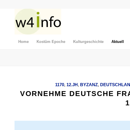
Home
Kostüm Epoche
Kulturgeschichte
Aktuell
1170
,
12.JH
,
BYZANZ
,
DEUTSCHLA
VORNEHME DEUTSCHE FRA
1