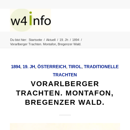
Du bist hier:
Startseite
/
Aktuell
/
19. Jh
/
1894
/
Vorarlberger Trachten. Montafon, Bregenzer Wald.
1894
,
19. JH
,
ÖSTERREICH
,
TIROL
,
TRADITIONELLE
TRACHTEN
VORARLBERGER
TRACHTEN. MONTAFON,
BREGENZER WALD.