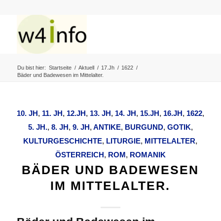
Du bist hier:
Startseite
/
Aktuell
/
17.Jh
/
1622
/
Bäder und Badewesen im Mittelalter.
10. JH
,
11. JH
,
12.JH
,
13. JH
,
14. JH
,
15.JH
,
16.JH
,
1622
,
5. JH.
,
8. JH
,
9. JH
,
ANTIKE
,
BURGUND
,
GOTIK
,
KULTURGESCHICHTE
,
LITURGIE
,
MITTELALTER
,
ÖSTERREICH
,
ROM
,
ROMANIK
BÄDER UND BADEWESEN
IM MITTELALTER.