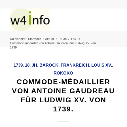
Du bist hier:
Startseite
/
Aktuell
/
18. Jh
/
1739
/
Commode-médaillier von Antoine Gaudreau für Ludwig XV. von
1739.
1739
,
18. JH
,
BAROCK
,
FRANKREICH
,
LOUIS XV.
,
ROKOKO
COMMODE-MÉDAILLIER
VON ANTOINE GAUDREAU
FÜR LUDWIG XV. VON
1739.