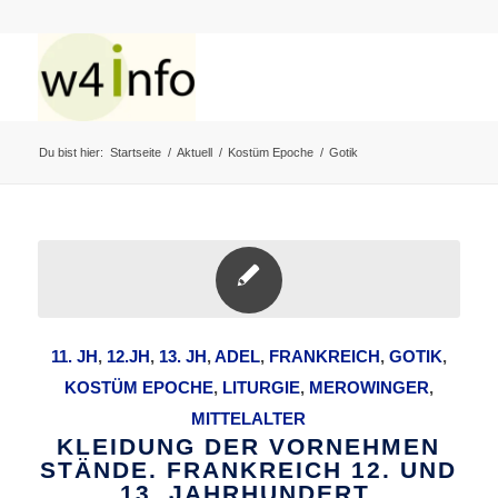
Du bist hier:
Startseite
/
Aktuell
/
Kostüm Epoche
/
Gotik
11. JH
,
12.JH
,
13. JH
,
ADEL
,
FRANKREICH
,
GOTIK
,
KOSTÜM EPOCHE
,
LITURGIE
,
MEROWINGER
,
MITTELALTER
KLEIDUNG DER VORNEHMEN
STÄNDE. FRANKREICH 12. UND
13. JAHRHUNDERT.