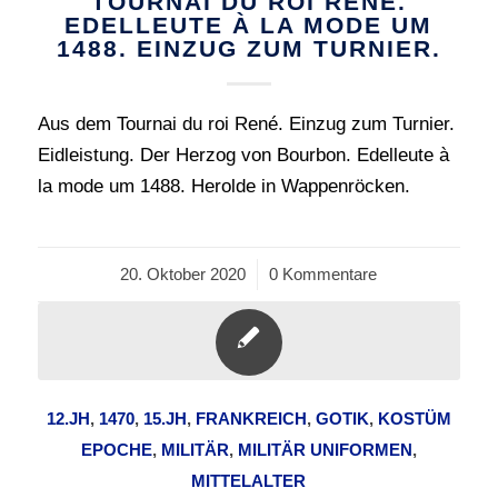
TOURNAI DU ROI RENÉ.
EDELLEUTE À LA MODE UM
1488. EINZUG ZUM TURNIER.
Aus dem Tournai du roi René. Einzug zum Turnier.
Eidleistung. Der Herzog von Bourbon. Edelleute à
la mode um 1488. Herolde in Wappenröcken.
20. Oktober 2020
/
0 Kommentare
12.JH
,
1470
,
15.JH
,
FRANKREICH
,
GOTIK
,
KOSTÜM
EPOCHE
,
MILITÄR
,
MILITÄR UNIFORMEN
,
MITTELALTER