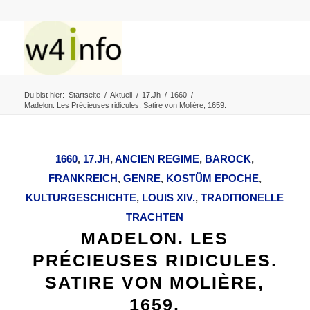
Du bist hier:
Startseite
/
Aktuell
/
17.Jh
/
1660
/
Madelon. Les Précieuses ridicules. Satire von Molière, 1659.
1660
,
17.JH
,
ANCIEN REGIME
,
BAROCK
,
FRANKREICH
,
GENRE
,
KOSTÜM EPOCHE
,
KULTURGESCHICHTE
,
LOUIS XIV.
,
TRADITIONELLE
TRACHTEN
MADELON. LES
PRÉCIEUSES RIDICULES.
SATIRE VON MOLIÈRE,
1659.