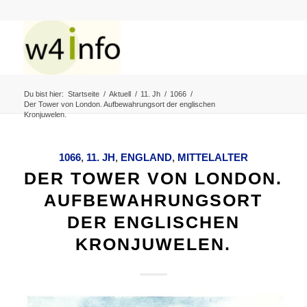
Du bist hier:
Startseite
/
Aktuell
/
11. Jh
/
1066
/
Der Tower von London. Aufbewahrungsort der englischen
Kronjuwelen.
1066
,
11. JH
,
ENGLAND
,
MITTELALTER
DER TOWER VON LONDON.
AUFBEWAHRUNGSORT
DER ENGLISCHEN
KRONJUWELEN.