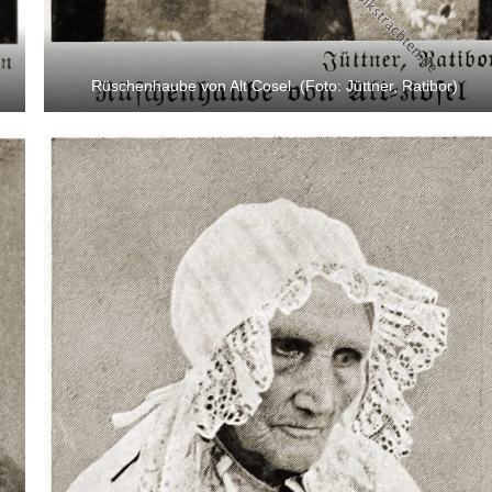
Rüschenhaube von Alt Cosel. (Foto: Jüttner, Ratibor)