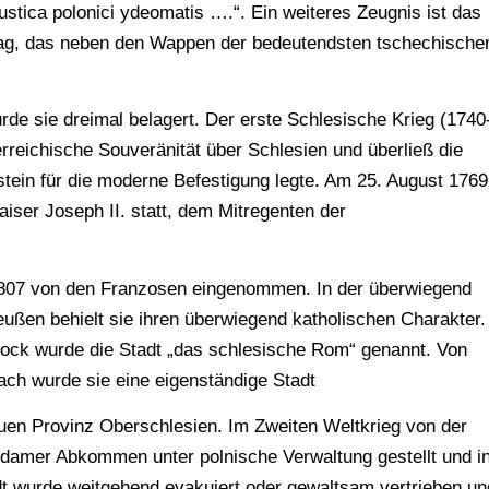
ustica polonici ydeomatis ….“. Ein weiteres Zeugnis ist das
ag, das neben den Wappen der bedeutendsten tschechische
de sie dreimal belagert. Der erste Schlesische Krieg (1740
erreichische Souveränität über Schlesien und überließ die
stein für die moderne Befestigung legte. Am 25. August 1769
Kaiser Joseph II. statt, dem Mitregenten der
807 von den Franzosen eingenommen. In der überwiegend
eußen behielt sie ihren überwiegend katholischen Charakter.
ock wurde die Stadt „das schlesische Rom“ genannt. Von
ach wurde sie eine eigenständige Stadt
uen Provinz Oberschlesien. Im Zweiten Weltkrieg von der
damer Abkommen unter polnische Verwaltung gestellt und i
t wurde weitgehend evakuiert oder gewaltsam vertrieben un