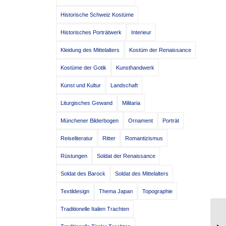
Historische Schweiz Kostüme
Historisches Porträtwerk
Interieur
Kleidung des Mittelalters
Kostüm der Renaissance
Kostüme der Gotik
Kunsthandwerk
Kunst und Kultur
Landschaft
Liturgisches Gewand
Militaria
Münchener Bilderbogen
Ornament
Porträt
Reiseliteratur
Ritter
Romantizismus
Rüstungen
Soldat der Renaissance
Soldat des Barock
Soldat des Mittelalters
Textildesign
Thema Japan
Topographie
Traditionelle Italien Trachten
Mo