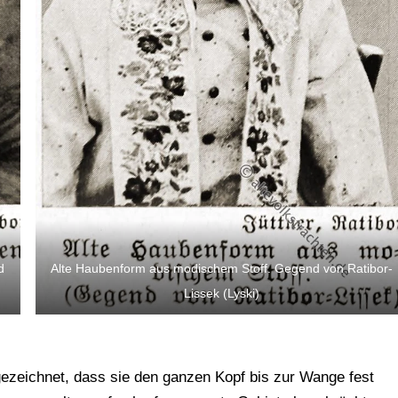
d
Alte Haubenform aus modischem Stoff. Gegend von Ratibor-
Lissek (Lyski)
ezeichnet, dass sie den ganzen Kopf bis zur Wange fest