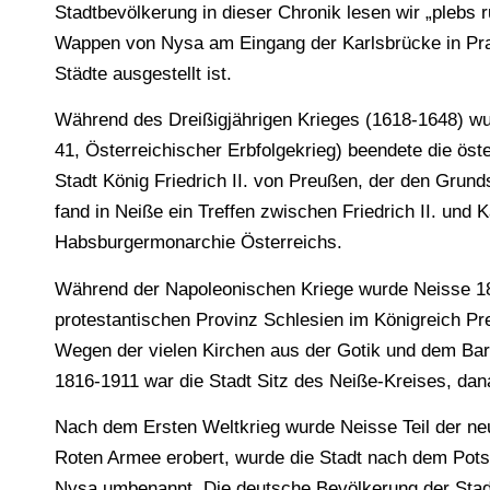
Stadtbevölkerung in dieser Chronik lesen wir „plebs r
Wappen von Nysa am Eingang der Karlsbrücke in Pr
Städte ausgestellt ist.
Während des Dreißigjährigen Krieges (1618-1648) wur
41, Österreichischer Erbfolgekrieg) beendete die öst
Stadt König Friedrich II. von Preußen, der den Grund
fand in Neiße ein Treffen zwischen Friedrich II. und 
Habsburgermonarchie Österreichs.
Während der Napoleonischen Kriege wurde Neisse 1
protestantischen Provinz Schlesien im Königreich Pr
Wegen der vielen Kirchen aus der Gotik und dem Bar
1816-1911 war die Stadt Sitz des Neiße-Kreises, dan
Nach dem Ersten Weltkrieg wurde Neisse Teil der ne
Roten Armee erobert, wurde die Stadt nach dem Pots
Nysa umbenannt. Die deutsche Bevölkerung der Stad