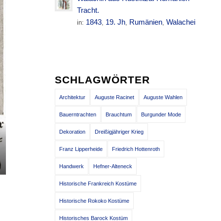
Tracht.
1843
19. Jh
Rumänien
Walachei
in:
,
,
,
SCHLAGWÖRTER
Architektur
Auguste Racinet
Auguste Wahlen
Bauerntrachten
Brauchtum
Burgunder Mode
Dekoration
Dreißigjähriger Krieg
Franz Lipperheide
Friedrich Hottenroth
Handwerk
Hefner-Alteneck
Historische Frankreich Kostüme
Historische Rokoko Kostüme
Historisches Barock Kostüm