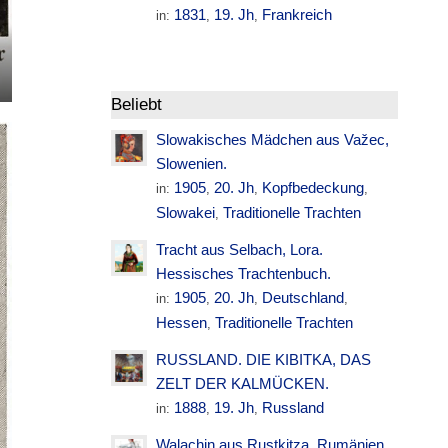
1831
19. Jh
Frankreich
in:
,
,
Beliebt
Slowakisches Mädchen aus Važec,
Slowenien.
1905
20. Jh
Kopfbedeckung
in:
,
,
,
Slowakei
Traditionelle Trachten
,
Tracht aus Selbach, Lora.
Hessisches Trachtenbuch.
1905
20. Jh
Deutschland
in:
,
,
,
Hessen
Traditionelle Trachten
,
RUSSLAND. DIE KIBITKA, DAS
ZELT DER KALMÜCKEN.
1888
19. Jh
Russland
in:
,
,
Walachin aus Rustkitza. Rumänien