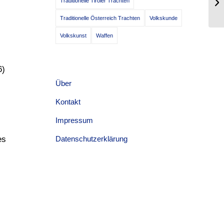
Traditionelle Tiroler Trachten
Mi
Traditionelle Österreich Trachten
Volkskunde
Volkskunst
Waffen
6)
Über
Kontakt
Impressum
es
Datenschutzerklärung