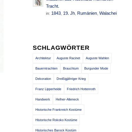
Tracht.
1843
19. Jh
Rumänien
Walachei
in:
,
,
,
SCHLAGWÖRTER
Architektur
Auguste Racinet
Auguste Wahlen
Bauerntrachten
Brauchtum
Burgunder Mode
Dekoration
Dreißigjähriger Krieg
Franz Lipperheide
Friedrich Hottenroth
Handwerk
Hefner-Alteneck
Historische Frankreich Kostüme
Historische Rokoko Kostüme
Historisches Barock Kostüm