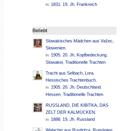
1831
19. Jh
Frankreich
in:
,
,
Beliebt
Slowakisches Mädchen aus Važec,
Slowenien.
1905
20. Jh
Kopfbedeckung
in:
,
,
,
Slowakei
Traditionelle Trachten
,
Tracht aus Selbach, Lora.
Hessisches Trachtenbuch.
1905
20. Jh
Deutschland
in:
,
,
,
Hessen
Traditionelle Trachten
,
RUSSLAND. DIE KIBITKA, DAS
ZELT DER KALMÜCKEN.
1888
19. Jh
Russland
in:
,
,
Walachin aus Rustkitza. Rumänien