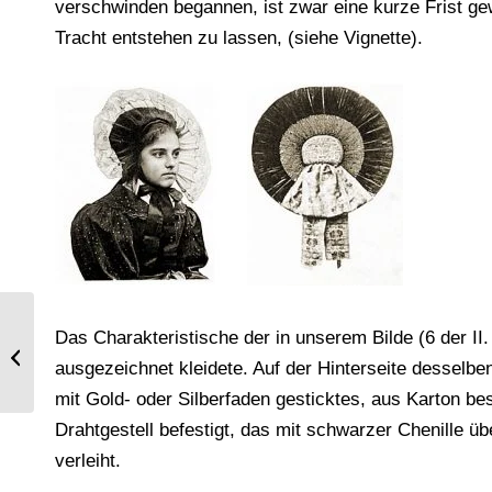
verschwinden begannen, ist zwar eine kurze Frist ge
Tracht entstehen zu lassen, (siehe Vignette).
Das Charakteristische der in unserem Bilde (6 der II.
Die Brücke Pont Neuf, Paris.
Architektur und Geschichte.
ausgezeichnet kleidete. Auf der Hinterseite desselben
mit Gold- oder Silberfaden gesticktes, aus Karton b
Drahtgestell befestigt, das mit schwarzer Chenille ü
verleiht.