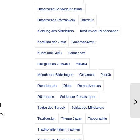
Historische Schweiz Kostüme
Historisches Porträtwerk
Interieur
Kleidung des Mittelalters
Kostüm der Renaissance
Kostüme der Gotik
Kunsthandwerk
Kunst und Kultur
Landschaft
Liturgisches Gewand
Militaria
Münchener Bilderbogen
Ornament
Porträt
Reiseliteratur
Ritter
Romantizismus
Po
Rüstungen
Soldat der Renaissance
gr
ll
Ke
Soldat des Barock
Soldat des Mittelalters
es
Textildesign
Thema Japan
Topographie
Traditionelle Italien Trachten